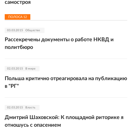
самостроя
ПОЛОСА
12
03.03.2015
Общество
Рассекречены документы о работе НКВД и
политбюро
02.03.2015
В мире
Польша критично отреагировала на публикацию
в "РГ"
02.03.2015
Власть
Дмитрий Шаховской: К площадной риторике я
отношусь с опасением