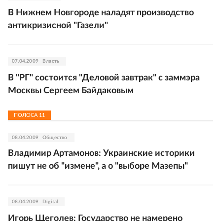
В Нижнем Новгороде наладят производство
антикризисной "Газели"
07.04.2009
Власть
В "РГ" состоится "Деловой завтрак" с заммэра
Москвы Сергеем Байдаковым
ПОЛОСА
11
08.04.2009
Общество
Владимир Артамонов: Украинские историки
пишут не об "измене", а о "выборе Мазепы"
08.04.2009
Digital
Игорь Щеголев: Государство не намерено