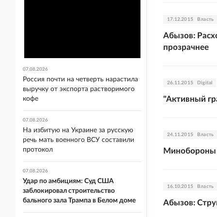
17.12.2015
Власть
Абызов: Рас
прозрачнее
07.08.2026
Россия почти на четверть нарастила
26.11.2015
Digital
выручку от экспорта растворимого
"Активный гр
кофе
07.08.2026
На избитую на Украине за русскую
24.11.2015
Власть
речь мать военного ВСУ составили
протокол
Минобороны 
07.08.2026
Удар по амбициям: Суд США
16.10.2015
Власть
заблокировал строительство
бального зала Трампа в Белом доме
Абызов: Стру