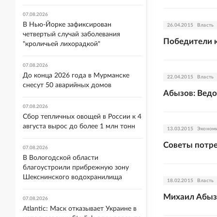
07.08.2026
В Нью-Йорке зафиксирован
26.04.2015
Власть
четвертый случай заболевания
Победители к
"кроличьей лихорадкой"
07.08.2026
До конца 2026 года в Мурманске
22.04.2015
Власть
снесут 50 аварийных домов
Абызов: Ведо
07.08.2026
Сбор тепличных овощей в России к 4
августа вырос до более 1 млн тонн
13.03.2015
Эконом
Советы потре
07.08.2026
В Вологодской области
благоустроили прибрежную зону
Шекснинского водохранилища
18.02.2015
Власть
Михаил Абызо
07.08.2026
Atlantic: Маск отказывает Украине в