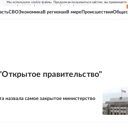
Мы используем cookie-файлы. Продолжая пользоваться сайтом, вы принимаете
Г-НЕДЕЛЯ
РОДИНА
ПРИЛОЖЕНИЯ
СОЮЗ
НОВОСТИ
асть
СВО
Экономика
В регионах
В мире
Происшествия
Общес
"Открытое правительство"
та назвала самое закрытое министерство