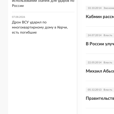
использовании Starlink для ударов по
России
10.10.2014
Эконом
Кабмин рассм
07.08.2026
Дрон ВСУ ударил по
многоквартирному дому в Керчи,
есть погибшие
24.07.2014
Власть
В России улу
22.05.2014
Власть
Михаил Абыз
05.12.2013
Власть
Правительств