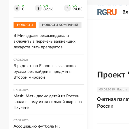
СВЕЖИЙ НОМЕР
Р
Депутат Рады Камельчук предложил
0
0.75
0.77
0
82.16
94.83
экс-министру обороны Федорову
Вл
вступить в ВСУ
НОВОСТИ
НОВОСТИ КОМПАНИЙ
07.08.2026
В Минздраве рекомендовали
включить в перечень важнейших
лекарств пять препаратов
07.08.2026
В ряде стран Европы в высохших
руслах рек найдены предметы
Проект 
Второй мировой
05.06.2019
Власть
07.08.2026
Mash: Мать двоих детей из России
Счетная пала
впала в кому из-за сильной жары на
России
Пхукете
07.08.2026
Ассоциацию футбола РК