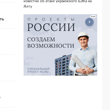
известно об атаке украинского БЭКа на
Ялту
ть
у