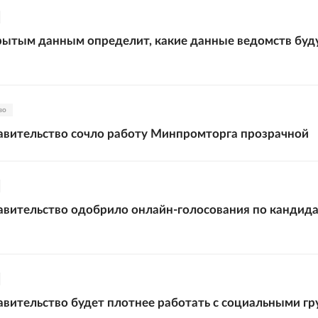
рытым данным определит, какие данные ведомств буд
во
авительство сочло работу Минпромторга прозрачной
вительство одобрило онлайн-голосования по кандид
вительство будет плотнее работать с социальными г