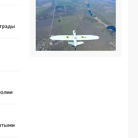
аграды
полии
рытыми