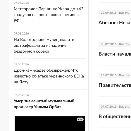
07.08.2026
Метеоролог Паршина: Жара до +42
23.09.2015
Власть
градусов накроет южные регионы
РФ
Абызов: Нез
07.08.2026
На Вологодчине муниципалитет
08.09.2015
Власть
оштрафовали за нападение
бездомной собаки
Власти начал
07.08.2026
Дрон-камикадзе обезврежен: Что
23.07.2015
Власть
известно об атаке украинского БЭКа
на Ялту
Правительств
07.08.2026
Умер знаменитый музыкальный
продюсер Уильям Орбит
07.07.2015
Власть
В общественн