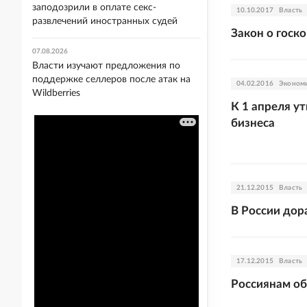
заподозрили в оплате секс-
10.10.2017
Власть
развлечений иностранных судей
Закон о госк
07.08.2026
Власти изучают предложения по
поддержке селлеров после атак на
04.02.2016
Эконом
Wildberries
К 1 апреля у
бизнеса
21.12.2015
Власть
В России дор
17.12.2015
Власть
Россиянам о