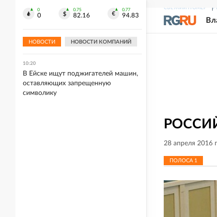
СВЕЖИЙ НОМЕР
Р
0
0.75
0.77
10:30
0
82.16
94.83
Вл
Обломки украинских БПЛА упали на
территории нескольких предприятий
Новороссийска
НОВОСТИ
НОВОСТИ КОМПАНИЙ
10:20
В Ейске ищут поджигателей машин,
оставляющих запрещенную
символику
РОССИЙ
28 апреля 2016 
ПОЛОСА
1