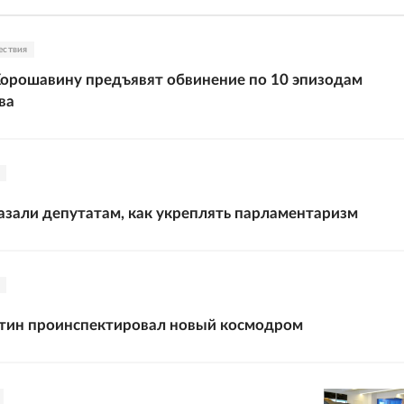
ествия
орошавину предъявят обвинение по 10 эпизодам
ва
азали депутатам, как укреплять парламентаризм
тин проинспектировал новый космодром