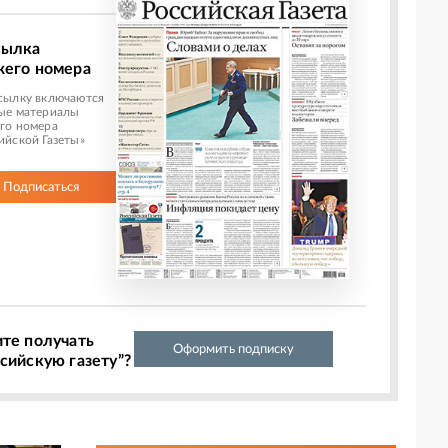
сылка
жего номера
сылку включаются
ые материалы
го номера
ийской Газеты»
Подписаться
ите получать
Оформить подписку
сийскую газету”?