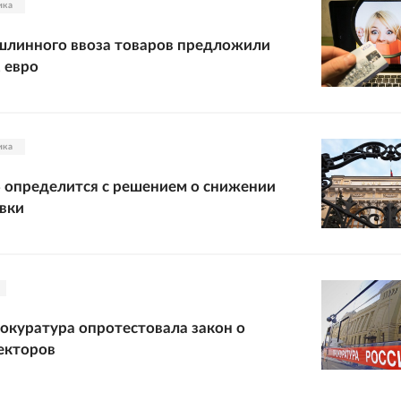
ика
шлинного ввоза товаров предложили
2 евро
ика
 определится с решением о снижении
вки
рокуратура опротестовала закон о
екторов