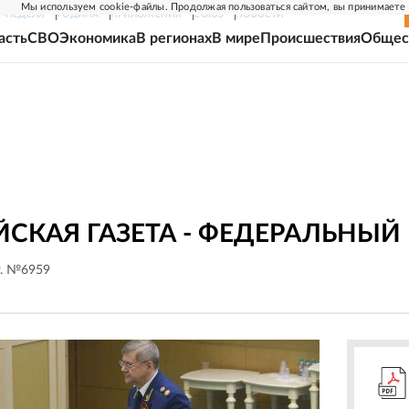
Мы используем cookie-файлы. Продолжая пользоваться сайтом, вы принимаете
Г-НЕДЕЛЯ
РОДИНА
ПРИЛОЖЕНИЯ
СОЮЗ
НОВОСТИ
асть
СВО
Экономика
В регионах
В мире
Происшествия
Общес
СКАЯ ГАЗЕТА - ФЕДЕРАЛЬНЫЙ
г. №6959