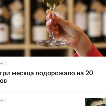
ика
 три месяца подорожало на 20
ов
ика