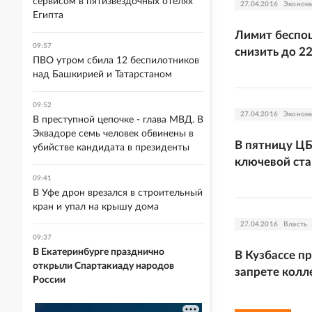
сервисом в пятизвездочных отелях
27.04.2016
Эконом
Египта
Лимит беспо
09:57
снизить до 2
ПВО утром сбила 12 беспилотников
над Башкирией и Татарстаном
09:52
27.04.2016
Эконом
В преступной цепочке - глава МВД. В
Эквадоре семь человек обвинены в
В пятницу ЦБ
убийстве кандидата в президенты
ключевой ста
09:41
В Уфе дрон врезался в строительный
кран и упал на крышу дома
27.04.2016
Власть
09:37
В Екатеринбурге празднично
В Кузбассе п
открыли Спартакиаду народов
запрете колл
России