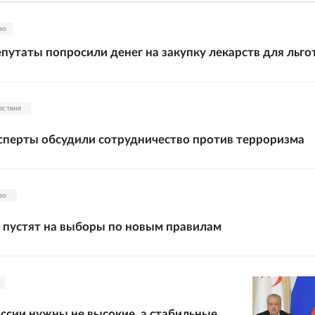
во
путаты попросили денег на закупку лекарств для льго
ествия
сперты обсудили сотрудничество против терроризма
во
 пустят на выборы по новым правилам
ссии нужны не высокие, а стабильные