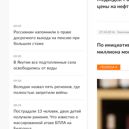
цены на нефт
09:09
Россиянам напомнили о праве
27.04.2016
Эконом
досрочного выхода на пенсию при
большом стаже
По инициатив
миллиона мо
09:09
В Якутии все подтопленные села
ПОЛОСА
4
освободились от воды
09:04
Володин назвал пять регионов, где
полностью запретили вейпы
08:34
Пострадали 13 человек, двое детей
получили ранения. Что известно о
массированной атаке БПЛА на
Белгород