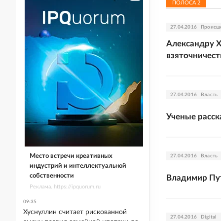
ПОЛОСА
2
27.04.2016
Происш
Александру Х
взяточничест
27.04.2016
Власть
Ученые расск
Место встречи креативных
27.04.2016
Власть
индустрий и интеллектуальной
собственности
Владимир Пу
Реклама. https://ipquorum.ru
09:35
Хуснуллин считает рискованной
27.04.2016
Digital