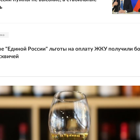
ь
ика
е "Единой России" льготы на оплату ЖКУ получили б
сквичей