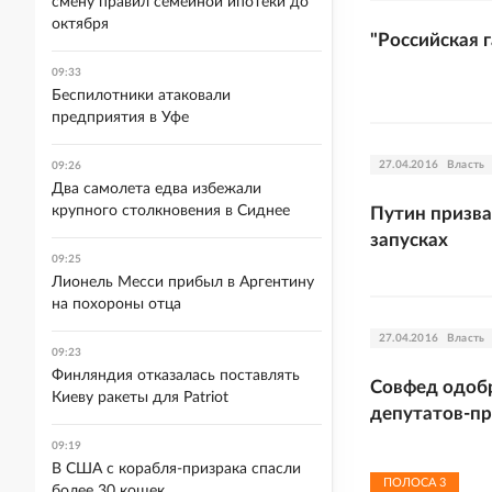
смену правил семейной ипотеки до
октября
"Российская г
09:33
Беспилотники атаковали
предприятия в Уфе
27.04.2016
Власть
09:26
Два самолета едва избежали
крупного столкновения в Сиднее
Путин призва
запусках
09:25
Лионель Месси прибыл в Аргентину
на похороны отца
27.04.2016
Власть
09:23
Финляндия отказалась поставлять
Совфед одоб
Киеву ракеты для Patriot
депутатов-п
09:19
В США с корабля-призрака спасли
ПОЛОСА
3
более 30 кошек