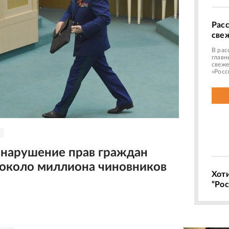
Рас
све
В рас
главн
свеже
«Росс
а нарушение прав граждан
 около миллиона чиновников
Хот
“Рос