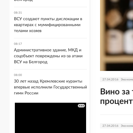
08:31
ВСУ создают пункты дислокации в
квартирах с мумифицированными
телами хозяев
08:17
Административное здание, МКД и
соцобъект повреждены из-за атаки
ВСУ на Белгород
08:00
27.04.2016
Эконом
30 лет назад Кремлевские куранты
впервые исполнили Государственный
Вино за
гимн России
процент
27.04.2016
Эконом