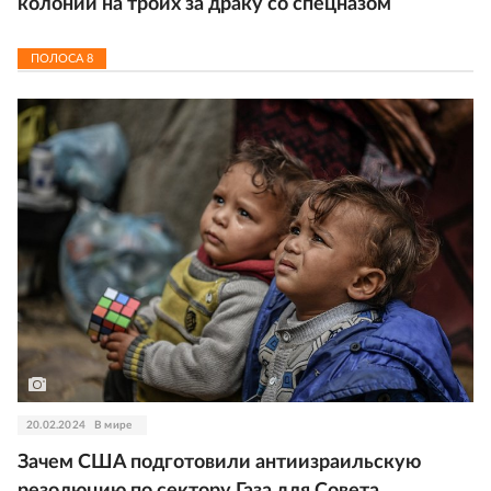
колонии на троих за драку со спецназом
ПОЛОСА
8
20.02.2024
В мире
Зачем США подготовили антиизраильскую
резолюцию по сектору Газа для Совета