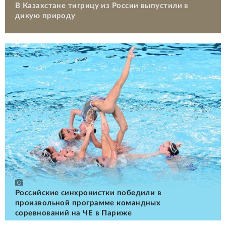
В Казахстане тигрицу из России выпустили в
дикую природу
Российские cинхронистки победили в
произвольной программе командных
соревнований на ЧЕ в Париже