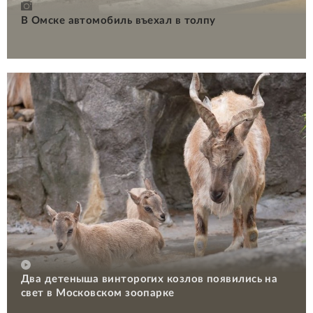
В Омске автомобиль въехал в толпу
Два детеныша винторогих козлов появились на
свет в Московском зоопарке