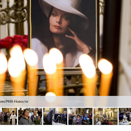
хин/РИА Новости