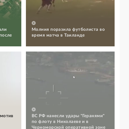
али
Молния поразила футболиста во
 после
время матча в Таиланде
омотив
ВС РФ нанесли удары "Геранями"
по флоту в Николаеве и в
Черноморской оперативной зоне