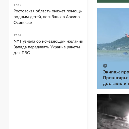
17:17
Ростовская область окажет помощь
родным детей, погибших в Архипо-
Осиповке
17:09
NYT узнала об исчезающем желании
Запада передавать Украине ракеты
для ПВО
Экипаж про
Приангарье
доставили 