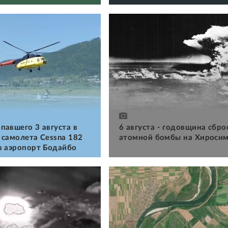
павшего 3 августа в
6 августа - годовщина сбро
 самолета Cessna 182
атомной бомбы на Хироси
в аэропорт Бодайбо