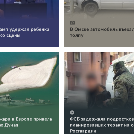
амп удержал ребенка
В Омске автомобиль въехал
 со сцены
толпу
жара в Европе привела
ФСБ задержала подростков
ю Дуная
планировавших теракт на 
Росгвардии