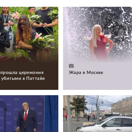
 прошла церемония
Жара в Москве
 убитыми в Паттайе
и