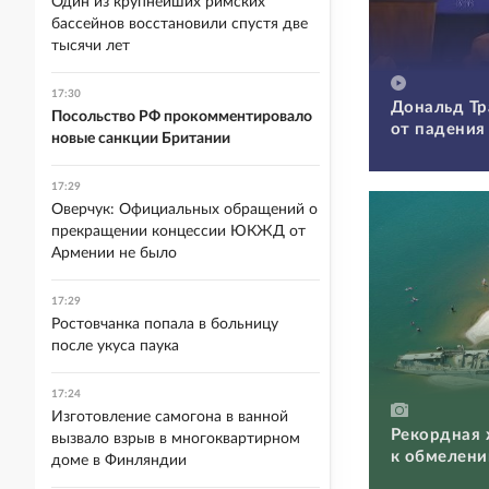
Один из крупнейших римских
бассейнов восстановили спустя две
тысячи лет
17:30
Дональд Тр
Посольство РФ прокомментировало
от падения
новые санкции Британии
17:29
Оверчук: Официальных обращений о
прекращении концессии ЮКЖД от
Армении не было
17:29
Ростовчанка попала в больницу
после укуса паука
17:24
Изготовление самогона в ванной
Рекордная 
вызвало взрыв в многоквартирном
к обмелени
доме в Финляндии