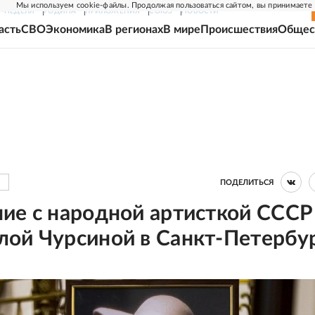
Мы используем cookie-файлы. Продолжая пользоваться сайтом, вы принимаете
Г-НЕДЕЛЯ
РОДИНА
ПРИЛОЖЕНИЯ
СОЮЗ
НОВОСТИ
асть
СВО
Экономика
В регионах
В мире
Происшествия
Общес
ПОДЕЛИТЬСЯ
ие с народной артисткой СССР
ой Чурсиной в Санкт-Петербу