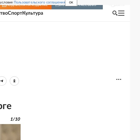
 условия
Пользовательского соглашения
OK
Войти
ПОДПИСКА
НА ИЗДАНИЕ
ВКЛЮЧИТЬ РАССЫЛКУ
тво
Спорт
Культура
рге
1
/
10