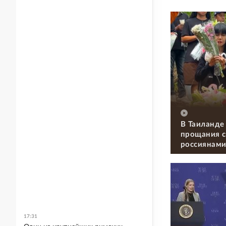
В Таиланде
прощания с
россиянам
17:31