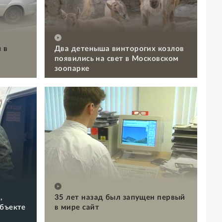
 в
Два детеныша винторогих козлов
появились на свет в Московском
зоопарке
,
35 лет назад был запущен первый
объекте
в мире сайт