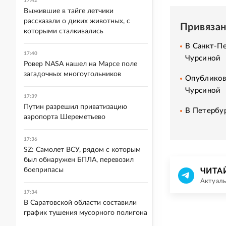
17:42
Выжившие в тайге летчики
рассказали о диких животных, с
Привяза
которыми сталкивались
В Санкт-П
17:40
Чурсиной
Ровер NASA нашел на Марсе поле
загадочных многоугольников
Опубликов
Чурсиной
17:39
Путин разрешил приватизацию
В Петербу
аэропорта Шереметьево
17:36
SZ: Самолет ВСУ, рядом с которым
был обнаружен БПЛА, перевозил
боеприпасы
ЧИТА
Актуаль
17:34
В Саратовской области составили
график тушения мусорного полигона