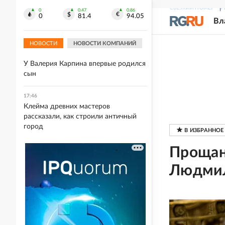
17:51
СВЕЖИЙ НОМЕР
Р
Канатную дорогу Нижний Новгород
0
0.47
0.86
0
81.4
94.05
Вл
- Бор планируют запустить в
сентябре
НОВОСТИ
НОВОСТИ КОМПАНИЙ
17:51
У Валерия Карпина впервые родился
сын
17:46
Клейма древних мастеров
рассказали, как строили античный
город
Прощан
Людмил