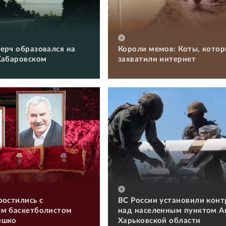
ерч образовался на
Короли мемов: Коты, кото
Хабаровском
захватили интернет
ростились с
ВС России установили конт
м баскетболистом
над населенным пунктом А
ешко
Харьковской области