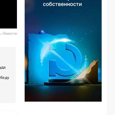
. Новости
уда
обеду