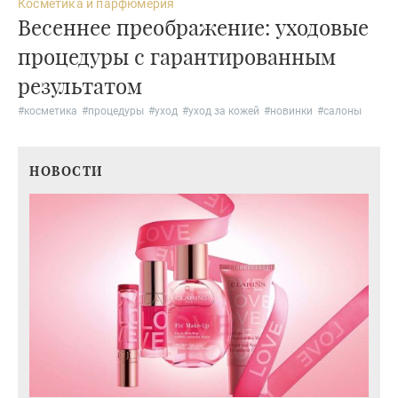
Косметика и парфюмерия
Весеннее преображение: уходовые
процедуры с гарантированным
результатом
#
косметика
#
процедуры
#
уход
#
уход за кожей
#
новинки
#
салоны
НОВОСТИ