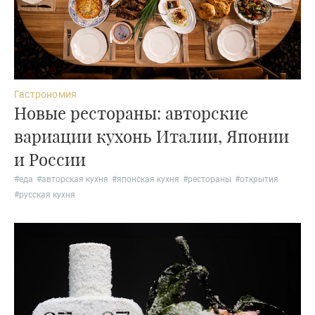
Гастрономия
Новые рестораны: авторские
вариации кухонь Италии, Японии
и России
#
еда
#
авторская кухня
#
японская кухня
#
рестораны
#
открытия
#
русская кухня