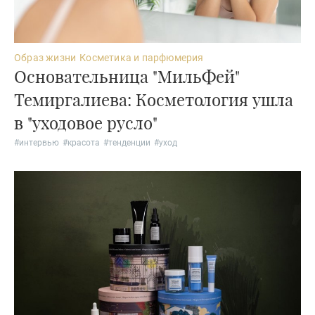
Образ жизни
Косметика и парфюмерия
Основательница "МильФей"
Темиргалиева: Косметология ушла
в "уходовое русло"
#
интервью
#
красота
#
тенденции
#
уход