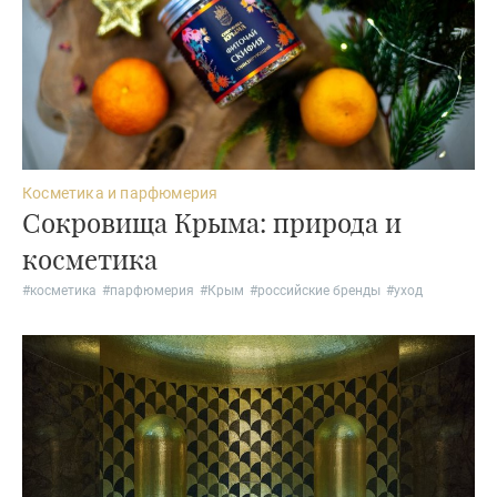
Косметика и парфюмерия
Сокровища Крыма: природа и
косметика
#
косметика
#
парфюмерия
#
Крым
#
российские бренды
#
уход