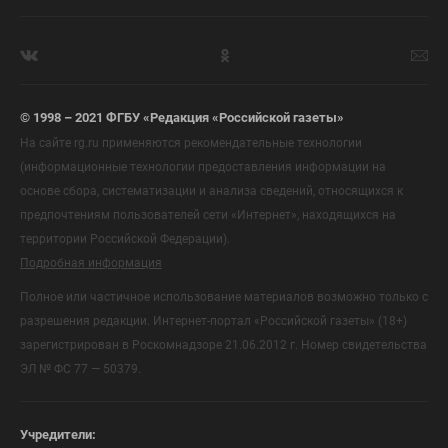
© 1998 – 2021 ФГБУ «Редакция «Российской газеты»
На сайте rg.ru применяются рекомендательные технологии
(информационные технологии предоставления информации на
основе сбора, систематизации и анализа сведений, относящихся к
предпочтениям пользователей сети «Интернет», находящихся на
территории Российской Федерации).
Подробная информация
Полное или частичное использование материалов возможно только с
разрешения редакции. Интернет-портал «Российской газеты» (18+)
зарегистрирован в Роскомнадзоре 21.06.2012 г. Номер свидетельства
ЭЛ № ФС 77 — 50379.
Учредители: