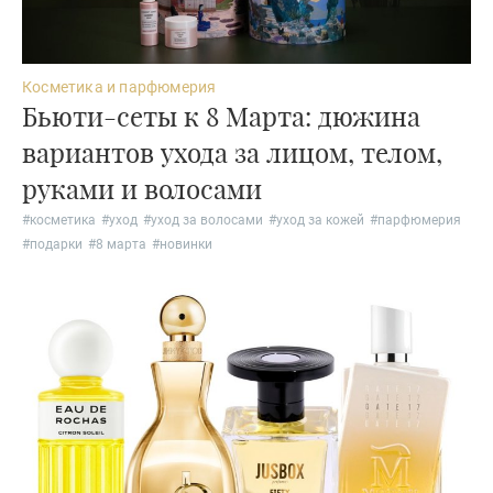
Косметика и парфюмерия
Бьюти-сеты к 8 Марта: дюжина
вариантов ухода за лицом, телом,
руками и волосами
#
косметика
#
уход
#
уход за волосами
#
уход за кожей
#
парфюмерия
#
подарки
#
8 марта
#
новинки