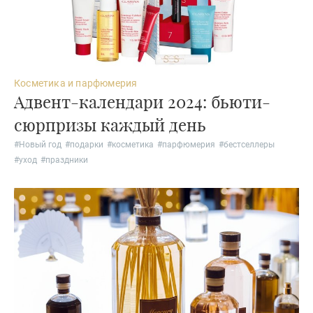
Косметика и парфюмерия
Адвент-календари 2024: бьюти-
сюрпризы каждый день
#
Новый год
#
подарки
#
косметика
#
парфюмерия
#
бестселлеры
#
уход
#
праздники