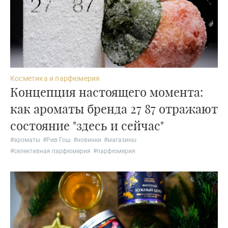
Косметика и парфюмерия
Концепция настоящего момента:
как ароматы бренда 27 87 отражают
состояние "здесь и сейчас"
#
ароматы
#
Рив Гош
#
новинки
#
магазины
#
селективная парфюмерия
#
парфюмерия