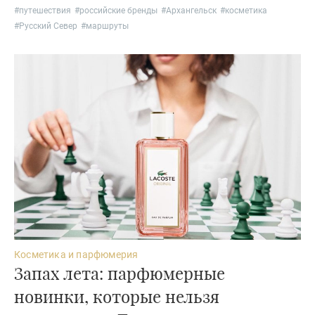
#
путешествия
#
российские бренды
#
Архангельск
#
косметика
#
Русский Север
#
маршруты
Косметика и парфюмерия
Запах лета: парфюмерные
новинки, которые нельзя