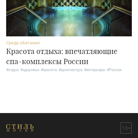
Среда обитания
Красота отдыха: впечатляющие
спа-комплексы России
#
отдых
#
здоровье
#
красота
#
архитектура
#
интерьеры
#
Россия
18+