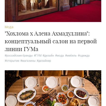
Мода
"Хохлома х Алена Ахмадуллина":
концептуальный салон на первой
линии ГУМа
#
российские бренды
#
ГУМ
#
дизайн
#
мода
#
мебель
#
одежда
#
открытие
#
магазины
#
дизайнер