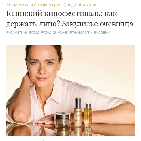
Косметика и парфюмерия
Среда обитания
Каннский кинофестиваль: как
держать лицо? Закулисье очевидца
#
косметика
#
уход
#
уход за кожей
#
технологии
#
новинки