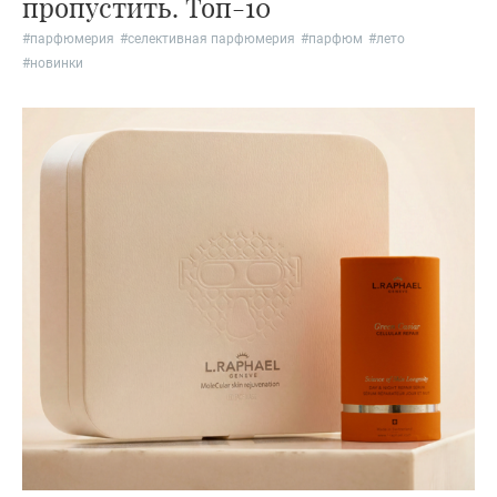
пропустить. Топ-10
#
парфюмерия
#
селективная парфюмерия
#
парфюм
#
лето
#
новинки