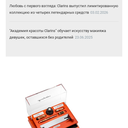
Любовь с первого взгляда: Clarins выпустил лимитированную
коллекцию из четырех легендарных средств
03.02.2026
"Академия красоты Clarins" обучает искусству макияжа
девушек, оставшихся без родителей
23.06.2025
"Русская коллекция" от Brocard популярна у ценителей
ароматов благодаря своей оригинальности и ценовой
доступности
20.06.2025
Нюд, бронза, ярко-синий: летняя коллекция декоративной
косметики Clarins
19.06.2025
В Москве появилась веганская уходовая косметика
Scens
21.04.2025