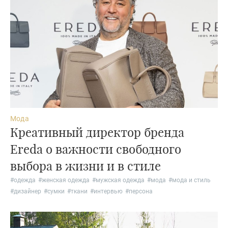
Мода
Креативный директор бренда
Ereda о важности свободного
выбора в жизни и в стиле
#
одежда
#
женская одежда
#
мужская одежда
#
мода
#
мода и стиль
#
дизайнер
#
сумки
#
ткани
#
интервью
#
персона