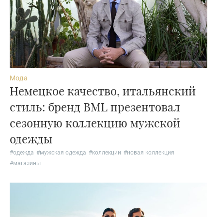
Мода
Немецкое качество, итальянский
стиль: бренд BML презентовал
сезонную коллекцию мужской
одежды
#
одежда
#
мужская одежда
#
коллекции
#
новая коллекция
#
магазины