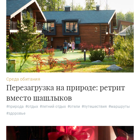
Среда обитания
Перезагрузка на природе: ретрит
вместо шашлыков
#
природа
#
отдых
#
летний отдых
#
отели
#
путешествия
#
маршруты
#
здоровье