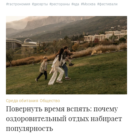
#
гастрономия
#
десерты
#
рестораны
#
еда
#
Москва
#
фестивали
Среда обитания
Общество
Повернуть время вспять: почему
оздоровительный отдых набирает
популярность