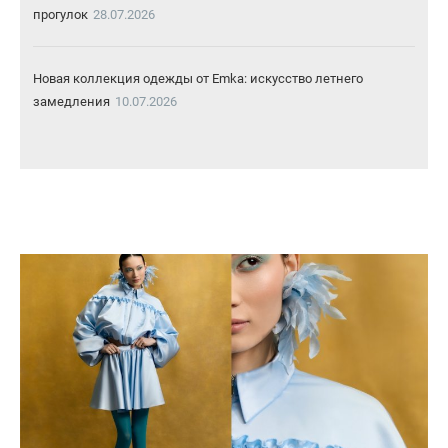
прогулок
28.07.2026
Новая коллекция одежды от Emka: искусство летнего
замедления
10.07.2026
Флагманский магазин 12 Storeez торжественно открылся в
"Женевском доме" на Петровке
22.06.2026
Бренд обуви и аксессуаров Doucal’s удостоен престижной
премии Pitti Immagine Uomo 2026
19.06.2026
Модный показ DLT Fashion Show прошел в рамках
ПМЭФ
05.06.2026
Коллекция Sencellerie весна-лето 2026: меха всегда