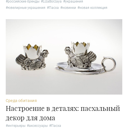
#
российские бренды
#
LizaBorzaya
#
украшения
#
ювелирные украшения
#
Пасха
#
новинки
#
новая коллекция
Среда обитания
Настроение в деталях: пасхальный
декор для дома
#
интерьеры
#
аксессуары
#
Пасха