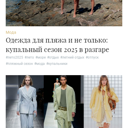
Мода
Одежда для пляжа и не только:
купальный сезон 2025 в разгаре
#
лето2025
#
лето
#
море
#
отдых
#
летний отдых
#
отпуск
#
пляжный сезон
#
мода
#
купальники