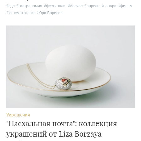
#
еда
#
гастрономия
#
фестивали
#
Москва
#
апрель
#
повара
#
фильм
#
кинематограф
#
Юра Борисов
Украшения
"Пасхальная почта": коллекция
украшений от Liza Borzaya