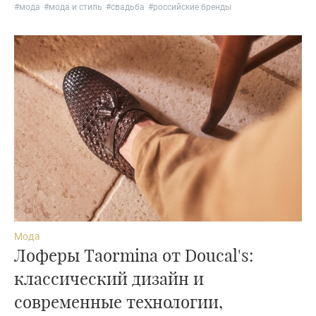
#
мода
#
мода и стиль
#
свадьба
#
российские бренды
Мода
Лоферы Taormina от Doucal's:
классический дизайн и
современные технологии,