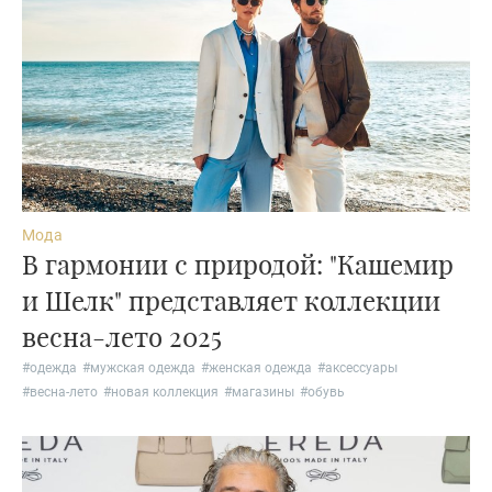
Мода
В гармонии с природой: "Кашемир
и Шелк" представляет коллекции
весна-лето 2025
#
одежда
#
мужская одежда
#
женская одежда
#
аксессуары
#
весна-лето
#
новая коллекция
#
магазины
#
обувь