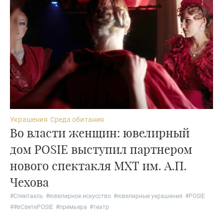
Украшения
Среда обитания
Во власти женщин: ювелирный
дом POSIE выступил партнером
нового спектакля МХТ им. А.П.
Чехова
#
Спектакль
#
ювелирное искусство
#
ювелирные украшения
#
POSIE
#
#вСветеPOSIE
#
премьера
#
театр