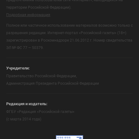
территории Российской Федерации).
Подробная информация
Полное или частичное использование материалов возможно только с
разрешения редакции. Интернет-портал «Российской газеты» (18+)
зарегистрирован в Роскомнадзоре 21.06.2012 г. Номер свидетельства
ЭЛ № ФС 77 — 50379.
Учредители:
Правительство Российской Федерации,
Администрация Президента Российской Федерации
Редакция и издатель:
ФГБУ «Редакция «Российской газеты»
(с марта 2014 года)