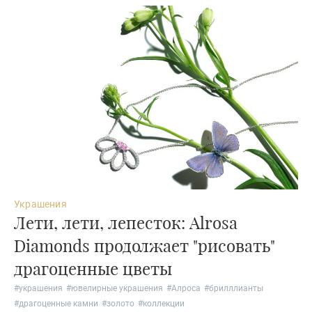
Украшения
Лети, лети, лепесток: Alrosa
Diamonds продолжает "рисовать"
драгоценные цветы
#
украшения
#
ювелирные украшения
#
Алроса
#
брилллианты
#
драгоценные камни
#
золото
#
коллекции