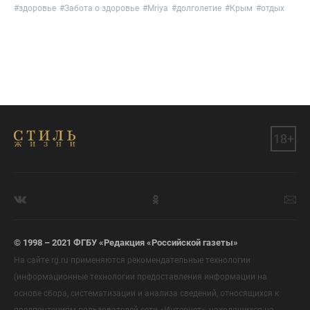
#
здоровье
#
Забота о здоровье
#
Mriya
#
долголетие
#
Крым
#
отдых
18+
© 1998 – 2021 ФГБУ «Редакция «Российской газеты»
На сайте rg.ru применяются рекомендательные технологии
(информационные технологии предоставления информации на
основе сбора, систематизации и анализа сведений, относящихся к
предпочтениям пользователей сети «Интернет», находящихся на