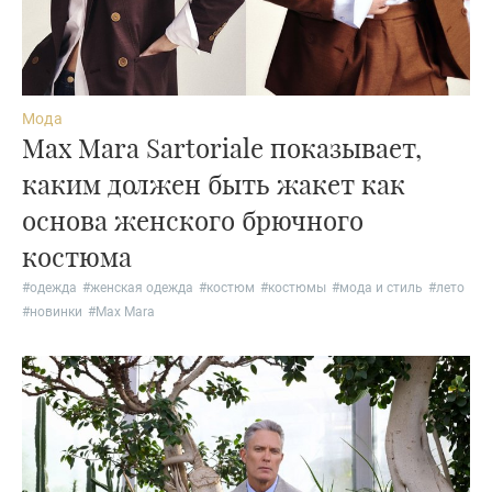
Мода
Max Mara Sartoriale показывает,
каким должен быть жакет как
основа женского брючного
костюма
#
одежда
#
женская одежда
#
костюм
#
костюмы
#
мода и стиль
#
лето
#
новинки
#
Max Mara