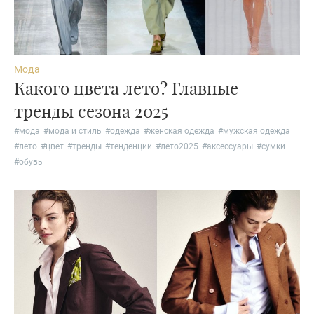
Мода
Какого цвета лето? Главные
тренды сезона 2025
#
мода
#
мода и стиль
#
одежда
#
женская одежда
#
мужская одежда
#
лето
#
цвет
#
тренды
#
тенденции
#
лето2025
#
аксессуары
#
сумки
#
обувь