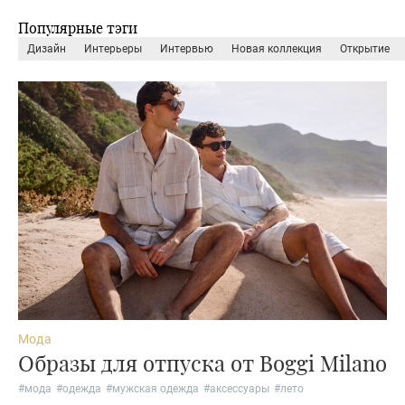
Популярные тэги
дизайн
интерьеры
интервью
новая коллекция
открытие
Мода
Образы для отпуска от Boggi Milano
#
мода
#
одежда
#
мужская одежда
#
аксессуары
#
лето