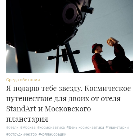
Среда обитания
Я подарю тебе звезду. Космическое
путешествие для двоих от отеля
StandArt и Московского
планетария
#
отели
#
Москва
#
космонавтика
#
День космонавтики
#
планетарий
#
сотрудничество
#
коллаборации