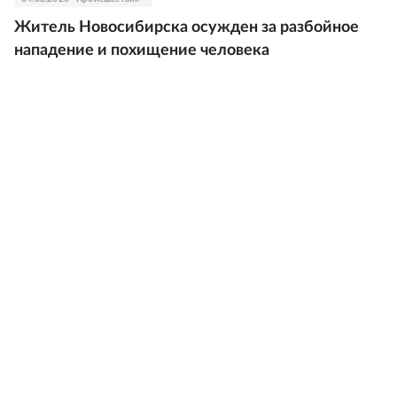
Житель Новосибирска осужден за разбойное
нападение и похищение человека
04.08.2026
Происшествия
Блогер Гусейн Гасанов заочно получил четыре
года колонии и лишился апартаментов в
"Москва-Сити"
04.08.2026
Происшествия
В Уфе управляющая ювелирным магазином
похитила драгоценности и сдала в ломбард