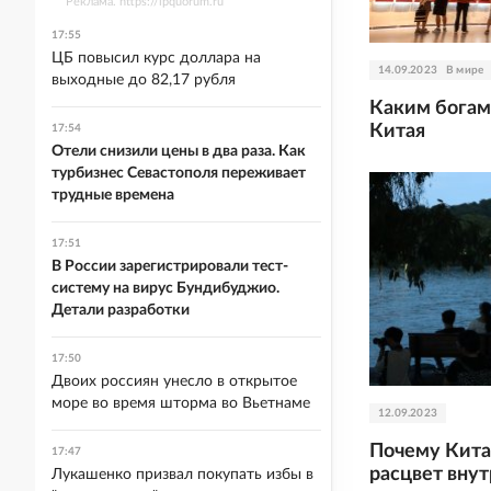
Реклама. https://ipquorum.ru
17:55
ЦБ повысил курс доллара на
14.09.2023
В мире
выходные до 82,17 рубля
Каким богам
Китая
17:54
Отели снизили цены в два раза. Как
турбизнес Севастополя переживает
трудные времена
17:51
В России зарегистрировали тест-
систему на вирус Бундибуджио.
Детали разработки
17:50
Двоих россиян унесло в открытое
море во время шторма во Вьетнаме
12.09.2023
Почему Кита
17:47
расцвет вну
Лукашенко призвал покупать избы в