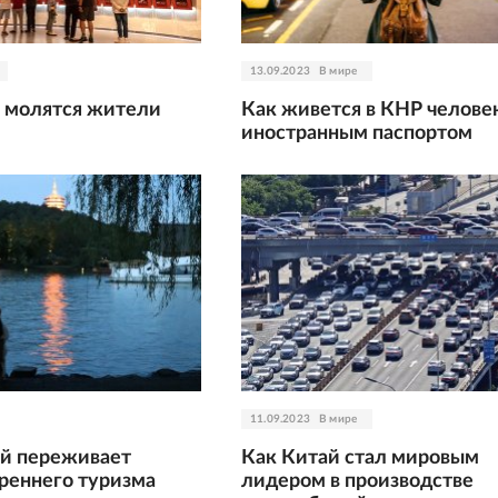
13.09.2023
В мире
 молятся жители
Как живется в КНР челове
иностранным паспортом
11.09.2023
В мире
й переживает
Как Китай стал мировым
треннего туризма
лидером в производстве