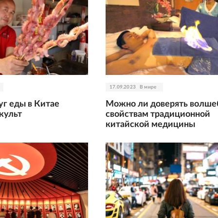
17.09.2023
В мире
уг еды в Китае
Можно ли доверять волш
культ
свойствам традиционной
китайской медицины