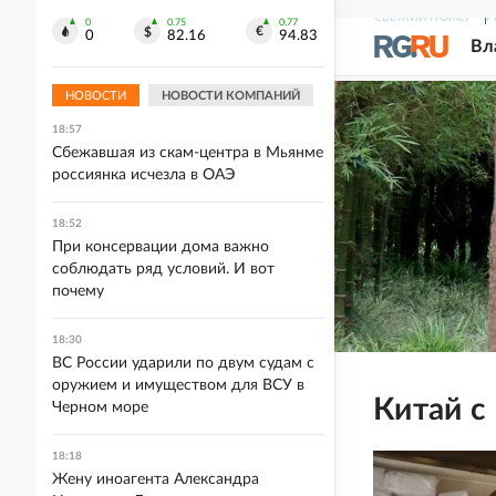
СВЕЖИЙ НОМЕР
Р
0
0.75
0.77
0
82.16
94.83
19:11
Вл
Узбекский спутник Samarkand-2028
сделал свой первый снимок
НОВОСТИ
НОВОСТИ КОМПАНИЙ
18:57
Сбежавшая из скам-центра в Мьянме
россиянка исчезла в ОАЭ
18:52
При консервации дома важно
соблюдать ряд условий. И вот
почему
18:30
ВС России ударили по двум судам с
оружием и имуществом для ВСУ в
Китай с
Черном море
18:18
Жену иноагента Александра