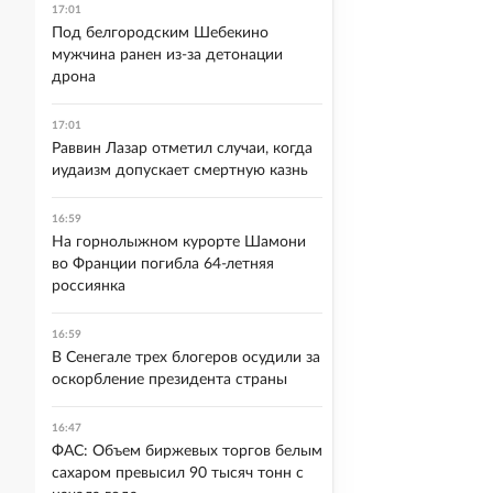
17:01
Под белгородским Шебекино
мужчина ранен из-за детонации
дрона
17:01
Раввин Лазар отметил случаи, когда
иудаизм допускает смертную казнь
16:59
На горнолыжном курорте Шамони
во Франции погибла 64-летняя
россиянка
16:59
В Сенегале трех блогеров осудили за
оскорбление президента страны
16:47
ФАС: Объем биржевых торгов белым
сахаром превысил 90 тысяч тонн с