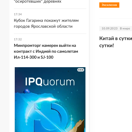
"осиротевших" деревнях
Эксклюзив
17:34
Кубок Гагарина покажут жителям
городов Ярославской области
10.09.2023
В мире
Китай в сутки
17:32
сутки!
Минпромторг намерен выйти на
контракт с Индией по самолетам
Ил-114-300 и SJ-100