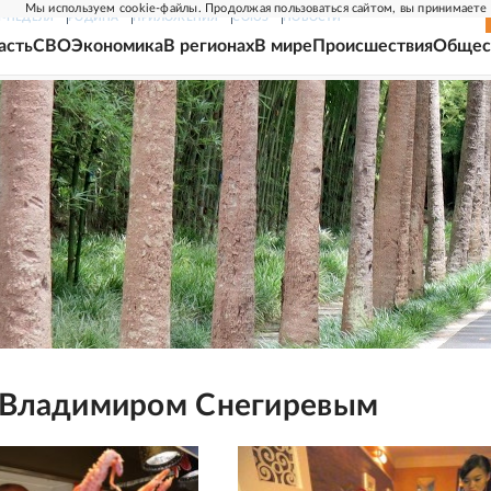
Мы используем cookie-файлы. Продолжая пользоваться сайтом, вы принимаете
Г-НЕДЕЛЯ
РОДИНА
ПРИЛОЖЕНИЯ
СОЮЗ
НОВОСТИ
асть
СВО
Экономика
В регионах
В мире
Происшествия
Общес
 Владимиром Снегиревым