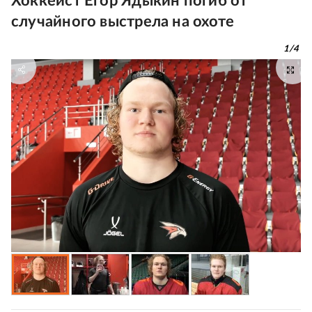
Хоккеист Егор Ядыкин погиб от
случайного выстрела на охоте
1
/
4