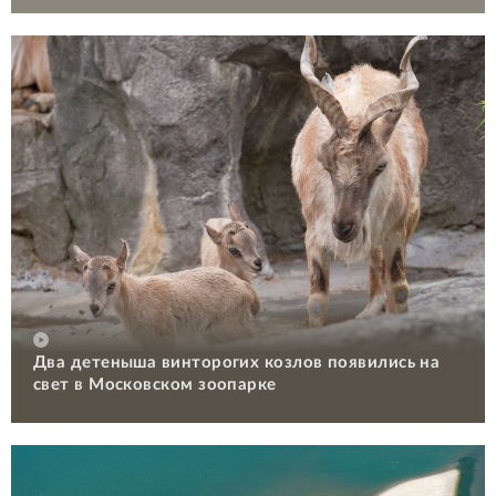
Два детеныша винторогих козлов появились на
свет в Московском зоопарке