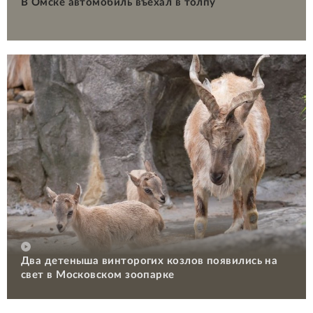
В Омске автомобиль въехал в толпу
Два детеныша винторогих козлов появились на
свет в Московском зоопарке