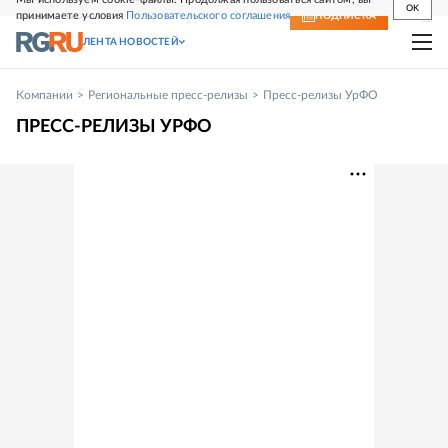
OK
принимаете условия
Пользовательского соглашения
СВЕЖИЙ НОМЕР
ПОДПИСКА
ЛЕНТА НОВОСТЕЙ
Компании
Региональные пресс-релизы
Пресс-релизы УрФО
ПРЕСС-РЕЛИЗЫ УРФО