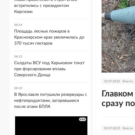
встретились с президентом
Киргизии
08:54
Площадь лесных пожаров в
Красноярском крае увеличилась до
370 тысяч гектаров
08:52
Солдаты ВСУ под Харьковом тонут
при форсировании вплавь
Северского Донца
10.07.2025
Власть
08:30
Главком
В Ярославле потушили резервуары с
нефтепродуктами, загоревшиеся
сразу п
после атаки БПЛА
09.07.2025
Власть