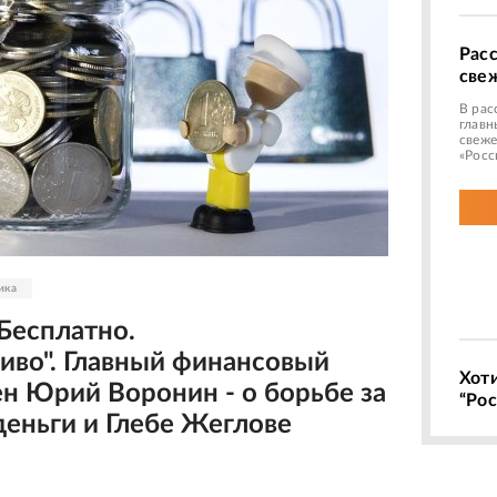
Рас
све
В рас
главн
свеже
«Росс
ика
Бесплатно.
иво". Главный финансовый
Хот
н Юрий Воронин - о борьбе за
“Рос
деньги и Глебе Жеглове