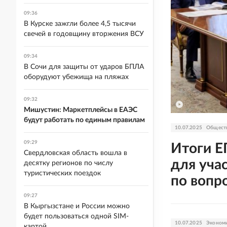
09:36
В Курске зажгли более 4,5 тысячи
свечей в годовщину вторжения ВСУ
09:34
В Сочи для защиты от ударов БПЛА
оборудуют убежища на пляжах
09:32
Мишустин: Маркетплейсы в ЕАЭС
будут работать по единым правилам
10.07.2025
Общест
09:29
Итоги Е
Свердловская область вошла в
для уча
десятку регионов по числу
туристических поездок
по вопр
09:27
В Кыргызстане и России можно
будет пользоваться одной SIM-
10.07.2025
Эконом
картой