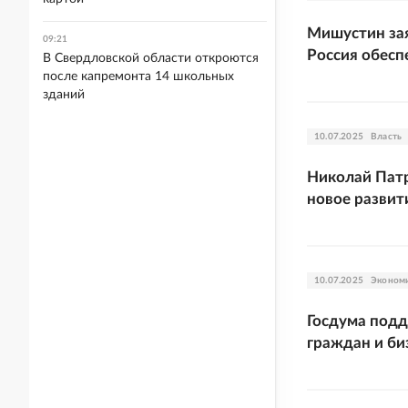
Мишустин зая
09:21
Россия обесп
В Свердловской области откроются
после капремонта 14 школьных
зданий
10.07.2025
Власть
Николай Пат
новое развит
10.07.2025
Эконом
Госдума подд
граждан и би