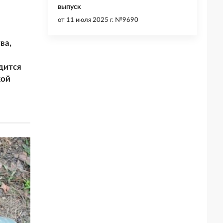
выпуск
от
11 июля 2025 г. №9690
ва,
дится
кой