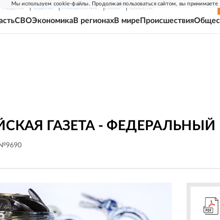
Мы используем cookie-файлы. Продолжая пользоваться сайтом, вы принимаете
Г-НЕДЕЛЯ
РОДИНА
ПРИЛОЖЕНИЯ
СОЮЗ
НОВОСТИ
асть
СВО
Экономика
В регионах
В мире
Происшествия
Общес
СКАЯ ГАЗЕТА - ФЕДЕРАЛЬНЫЙ
 №9690