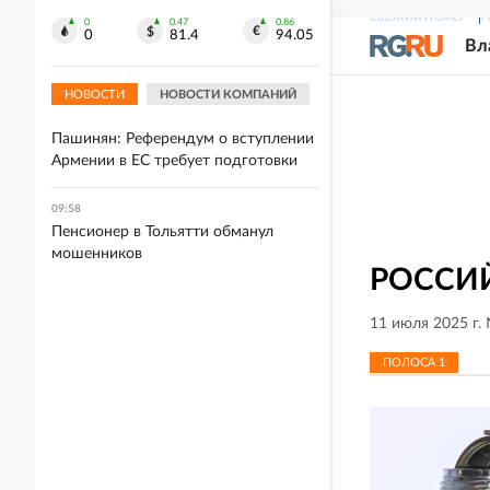
СВЕЖИЙ НОМЕР
Р
10:06
0
0.47
0.86
0
81.4
94.05
Вл
Вооруженный ножом мужчина напал
на школьниц в Иркутске
НОВОСТИ
НОВОСТИ КОМПАНИЙ
10:00
Пашинян: Референдум о вступлении
Армении в ЕС требует подготовки
09:58
Пенсионер в Тольятти обманул
мошенников
РОССИЙ
11 июля 2025 г.
ПОЛОСА
1