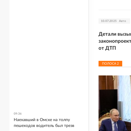
10.07.2025
Авто
Детали вызыв
законопроект
от ДТП
ПОЛОСА
2
09:36
Наехавший в Омске на толпу
пешеходов водитель был трезв