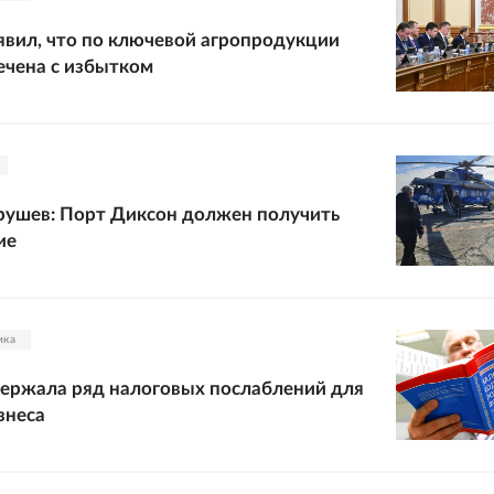
вил, что по ключевой агропродукции
ечена с избытком
рушев: Порт Диксон должен получить
ие
ика
ержала ряд налоговых послаблений для
знеса