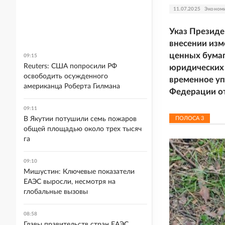
11.07.2025
Эконом
Указ Президе
внесении изм
ценных бумаг
09:15
Reuters: США попросили РФ
юридических 
освободить осужденного
временное уп
американца Роберта Гилмана
Федерации от
09:11
ПОЛОСА
3
В Якутии потушили семь пожаров
общей площадью около трех тысяч
га
09:10
Мишустин: Ключевые показатели
ЕАЭС выросли, несмотря на
глобальные вызовы
08:58
Главы правительств стран ЕАЭС