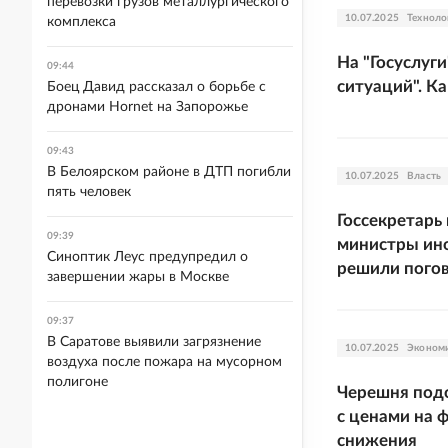
перевозки грузов металлургического
10.07.2025
Техноло
комплекса
На "Госуслуг
09:44
ситуаций". К
Боец Давид рассказал о борьбе с
дронами Hornet на Запорожье
09:43
В Белоярском районе в ДТП погибли
10.07.2025
Власть
пять человек
Госсекретарь
09:39
министры ино
Синоптик Леус предупредил о
решили пого
завершении жары в Москве
09:37
В Саратове выявили загрязнение
10.07.2025
Эконом
воздуха после пожара на мусорном
полигоне
Черешня подо
с ценами на 
снижения