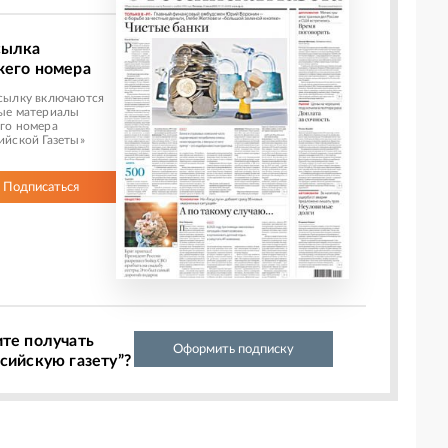
сылка
жего номера
сылку включаются
ые материалы
го номера
ийской Газеты»
Подписаться
ите получать
Оформить подписку
сийскую газету”?