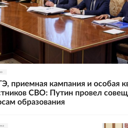
во
ГЭ, приемная кампания и особая к
стников СВО: Путин провел сове
осам образования
ика