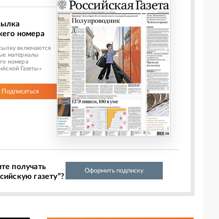
сылка
жего номера
сылку включаются
ые материалы
го номера
ийской Газеты»
Подписаться
ите получать
Оформить подписку
сийскую газету”?