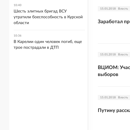
10:40
15.01.2018
Власть
Шесть элитных бригад ВСУ
утратили боеспособность в Курской
Заработал п
области
10:36
В Карелии один человек погиб, еще
трое пострадали в ДТП
15.01.2018
Власть
ВЦИОМ: Участ
выборов
15.01.2018
Власть
Путину расск