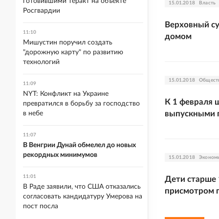
готовившими теракт на объекте
15.01.2018
Власть
Росгвардии
Верховный су
11:10
домом
Мишустин поручил создать
"дорожную карту" по развитию
технологий
15.01.2018
Общест
11:09
NYT: Конфликт на Украине
К 1 февраля 
превратился в борьбу за господство
выпускными 
в небе
11:07
В Венгрии Дунай обмелел до новых
рекордных минимумов
15.01.2018
Эконом
11:01
Дети старше 
В Раде заявили, что США отказались
присмотром 
согласовать кандидатуру Умерова на
пост посла