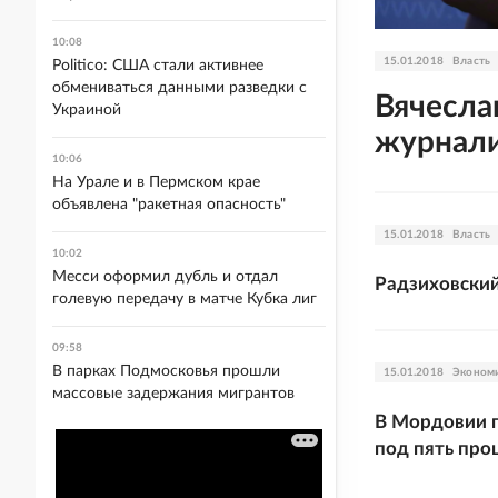
10:08
15.01.2018
Власть
Politico: США стали активнее
обмениваться данными разведки с
Вячесла
Украиной
журнали
10:06
На Урале и в Пермском крае
объявлена "ракетная опасность"
15.01.2018
Власть
10:02
Месси оформил дубль и отдал
Радзиховский
голевую передачу в матче Кубка лиг
09:58
В парках Подмосковья прошли
15.01.2018
Эконом
массовые задержания мигрантов
В Мордовии 
под пять про