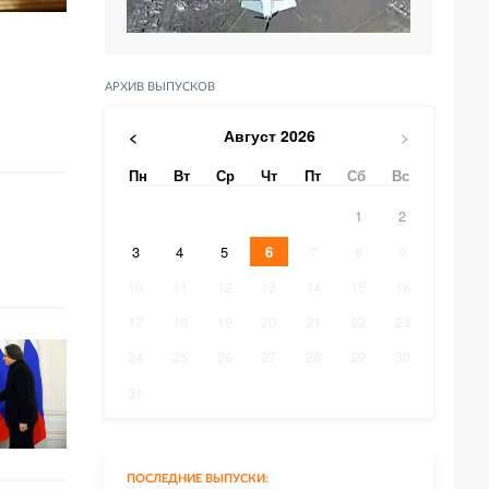
АРХИВ ВЫПУСКОВ
Август
2026
<
>
Пн
Вт
Ср
Чт
Пт
Сб
Вс
1
2
3
4
5
6
7
8
9
10
11
12
13
14
15
16
17
18
19
20
21
22
23
24
25
26
27
28
29
30
31
ПОСЛЕДНИЕ ВЫПУСКИ: