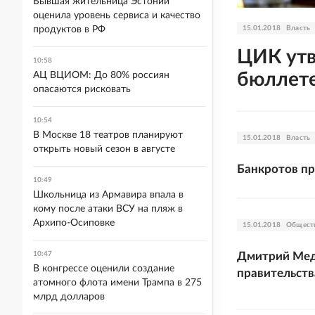
Бывшая жительница Эстонии
оценила уровень сервиса и качество
продуктов в РФ
15.01.2018
Власть
ЦИК утв
10:58
бюллет
АЦ ВЦИОМ: До 80% россиян
опасаются рисковать
10:54
В Москве 18 театров планируют
15.01.2018
Власть
открыть новый сезон в августе
Банкротов п
10:49
Школьница из Армавира впала в
кому после атаки ВСУ на пляж в
Архипо-Осиповке
15.01.2018
Общест
10:47
Дмитрий Мед
В конгрессе оценили создание
правительств
атомного флота имени Трампа в 275
млрд долларов