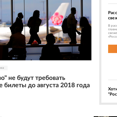
Рас
све
В рас
главн
свеже
«Росс
ика
о" не будут требовать
 билеты до августа 2018 года
Хот
“Рос