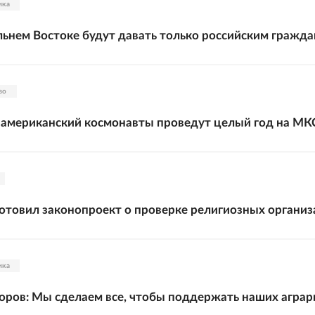
ика
ьнем Востоке будут давать только российским гражд
во
 американский космонавты проведут целый год на МК
товил законопроект о проверке религиозных органи
ика
ров: Мы сделаем все, чтобы поддержать наших аграр