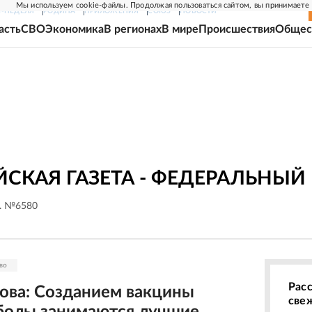
Мы используем cookie-файлы. Продолжая пользоваться сайтом, вы принимаете
Г-НЕДЕЛЯ
РОДИНА
ПРИЛОЖЕНИЯ
СОЮЗ
НОВОСТИ
асть
СВО
Экономика
В регионах
В мире
Происшествия
Общес
СКАЯ ГАЗЕТА - ФЕДЕРАЛЬНЫЙ
г. №6580
во
Рас
ова: Созданием вакцины
све