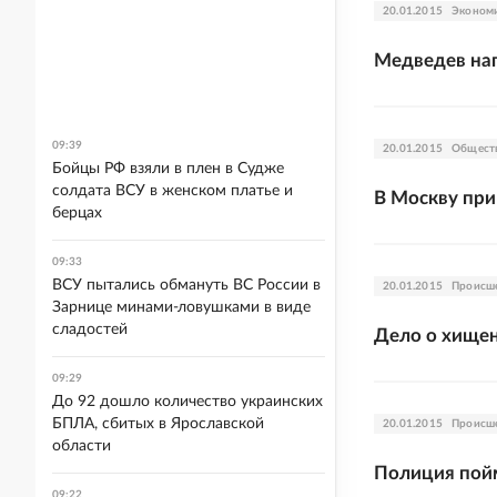
20.01.2015
Эконом
Медведев нап
09:39
20.01.2015
Общест
Бойцы РФ взяли в плен в Судже
солдата ВСУ в женском платье и
В Москву при
берцах
09:33
ВСУ пытались обмануть ВС России в
20.01.2015
Происш
Зарнице минами-ловушками в виде
сладостей
Дело о хищен
09:29
До 92 дошло количество украинских
БПЛА, сбитых в Ярославской
20.01.2015
Происш
области
Полиция пойм
09:22