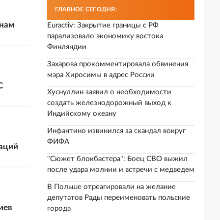
ГЛАВНОЕ СЕГОДНЯ:
анам
Euractiv: Закрытие границы с РФ
парализовало экономику востока
Финляндии
Захарова прокомментировала обвинения
мэра Хиросимы в адрес России
С
Хуснуллин заявил о необходимости
создать железнодорожный выход к
Индийскому океану
Инфантино извинился за скандал вокруг
ФИФА
заций
"Сюжет блокбастера": Боец СВО выжил
после удара молнии и встречи с медведем
В Польше отреагировали на желание
депутатов Рады переименовать польские
иев
города