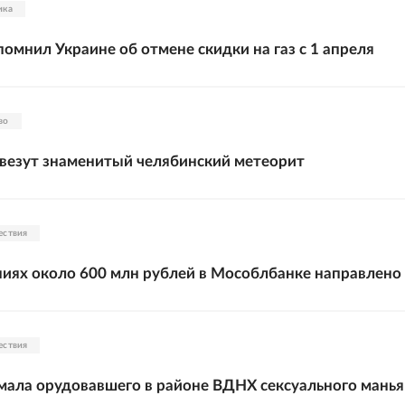
ика
омнил Украине об отмене скидки на газ с 1 апреля
во
везут знаменитый челябинский метеорит
ествия
иях около 600 млн рублей в Мособлбанке направлено 
ествия
ала орудовавшего в районе ВДНХ сексуального манья