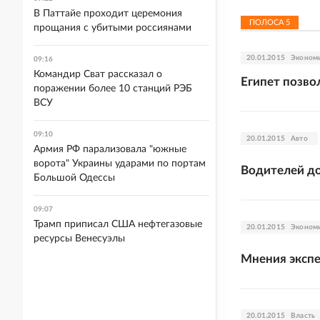
В Паттайе проходит церемония
ПОЛОСА
5
прощания с убитыми россиянами
20.01.2015
Эконом
09:16
Командир Сват рассказал о
Египет позво
поражении более 10 станций РЭБ
ВСУ
09:10
20.01.2015
Авто
Армия РФ парализовала "южные
ворота" Украины ударами по портам
Водителей до
Большой Одессы
09:07
Трамп приписал США нефтегазовые
20.01.2015
Эконом
ресурсы Венесуэлы
Мнения экспе
20.01.2015
Власть