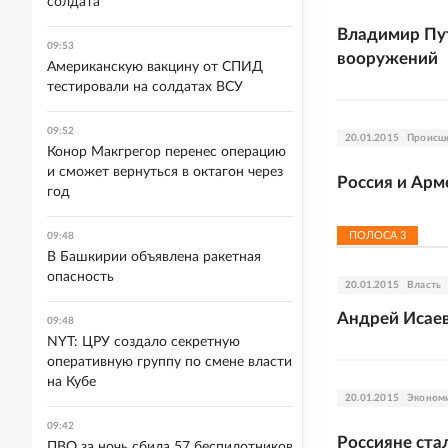
солдата
Владимир Пут
09:53
вооружений
Американскую вакцину от СПИД
тестировали на солдатах ВСУ
09:52
20.01.2015
Происш
Конор Макгрегор перенес операцию
и сможет вернуться в октагон через
Россия и Арм
год
ПОЛОСА
3
09:48
В Башкирии объявлена ракетная
опасность
20.01.2015
Власть
Андрей Исаев
09:48
NYT: ЦРУ создало секретную
оперативную группу по смене власти
на Кубе
20.01.2015
Эконом
09:42
Россияне ста
ПВО за ночь сбила 57 беспилотников