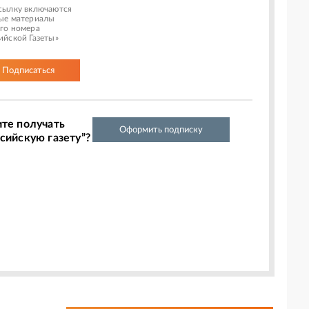
сылку включаются
ые материалы
го номера
ийской Газеты»
Подписаться
ите получать
Оформить подписку
сийскую газету”?