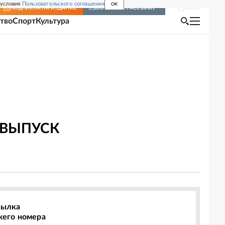
 условия
Пользовательского соглашения
OK
Войти
ПОДПИСКА
НА ИЗДАНИЕ
ВКЛЮЧИТЬ РАССЫЛКУ
тво
Спорт
Культура
 ВЫПУСК
сылка
жего номера