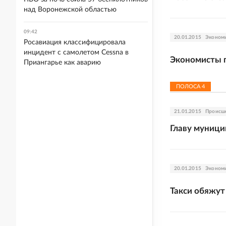
над Воронежской областью
09:42
20.01.2015
Эконом
Росавиация классифицировала
инцидент с самолетом Cessna в
Экономисты 
Приангарье как аварию
ПОЛОСА
4
21.01.2015
Происш
Главу муници
20.01.2015
Эконом
Такси обяжут