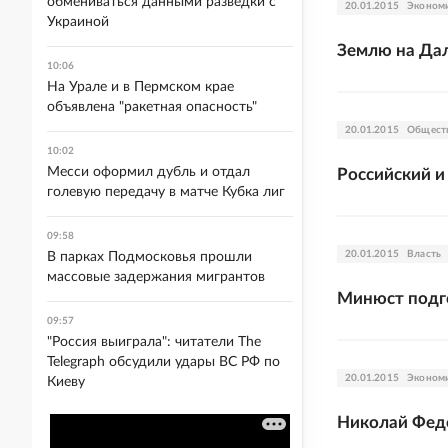
обмениваться данными разведки с
20.01.2015
Эконом
Украиной
Землю на Дал
10:06
На Урале и в Пермском крае
объявлена "ракетная опасность"
20.01.2015
Общест
10:02
Месси оформил дубль и отдал
Российский и
голевую передачу в матче Кубка лиг
09:58
20.01.2015
Власть
В парках Подмосковья прошли
массовые задержания мигрантов
Минюст подго
09:57
"Россия выиграла": читатели The
Telegraph обсудили удары ВС РФ по
20.01.2015
Эконом
Киеву
Николай Федо