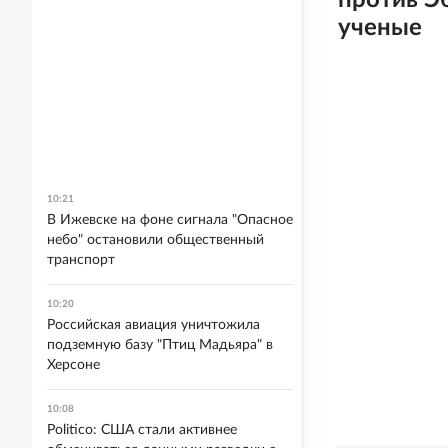
против Э
ученые
10:21
В Ижевске на фоне сигнала "Опасное
небо" остановили общественный
транспорт
10:20
Российская авиация уничтожила
подземную базу "Птиц Мадьяра" в
Херсоне
10:08
Politico: США стали активнее