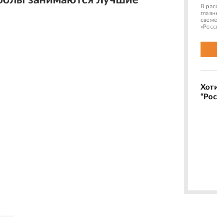
болы занимаются лучшие
В рас
главн
свеже
«Росс
Хот
“Рос