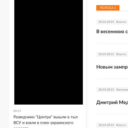
ПОЛОСА
2
20.01.2015
Власть
В весеннюю с
20.01.2015
Власть
Новым зампр
20.01.2015
Эконом
Дмитрий Медв
09:57
Разведчики "Центра" вышли в тыл
ВСУ и взяли в плен украинского
20.01.2015
Власть