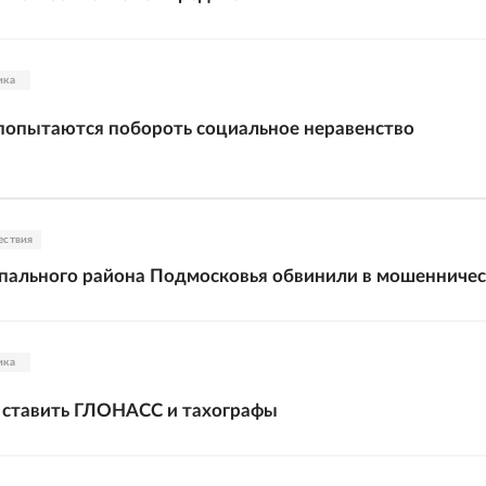
ика
попытаются побороть социальное неравенство
ествия
пального района Подмосковья обвинили в мошенничес
ика
 ставить ГЛОНАСС и тахографы