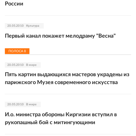
России
20.05.2010
Культура
Первый канал покажет мелодраму "Весна"
ПОЛОСА
8
20.05.2010
В мире
Пять картин выдающихся мастеров украдены из
парижского Музея современного искусства
20.05.2010
В мире
И.о. министра обороны Киргизии вступил в
рукопашный бой с митингующими