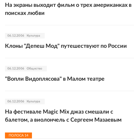
На экраны выходит фильм о трех американках в
поисках любви
06.12.2006
Культура
Клоны "Депеш Мод" путешествуют по России
06.12.2006
Общество
"Вопли Видоплясова" в Малом театре
06.12.2006
Культура
На фестивале Magic Mix джаз смешали с
балетом, а виолончель с Сергеем Мазаевым
ПОЛОСА
14