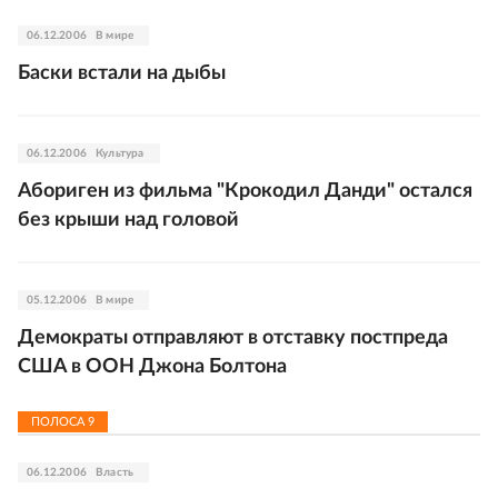
06.12.2006
В мире
Баски встали на дыбы
06.12.2006
Культура
Абориген из фильма "Крокодил Данди" остался
без крыши над головой
05.12.2006
В мире
Демократы отправляют в отставку постпреда
США в ООН Джона Болтона
ПОЛОСА
9
06.12.2006
Власть