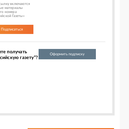
сылку включаются
ые материалы
го номера
ийской Газеты»
Подписаться
ите получать
Оформить подписку
сийскую газету”?