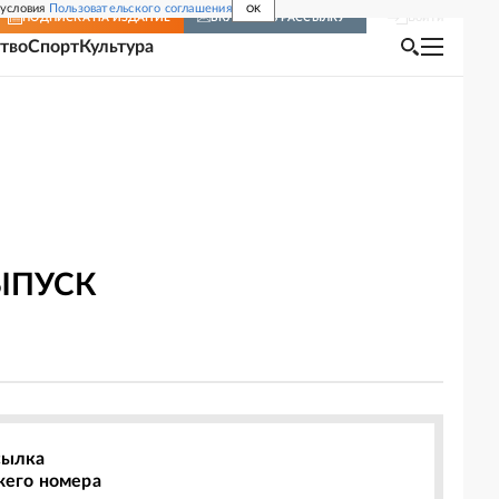
 условия
Пользовательского соглашения
OK
Войти
ПОДПИСКА
НА ИЗДАНИЕ
ВКЛЮЧИТЬ РАССЫЛКУ
тво
Спорт
Культура
ЫПУСК
сылка
жего номера