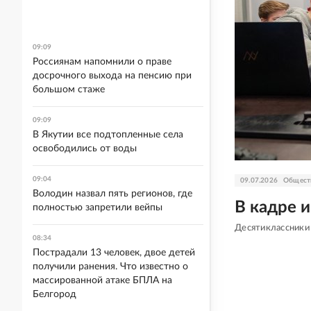
09:09
Россиянам напомнили о праве
досрочного выхода на пенсию при
большом стаже
09:09
В Якутии все подтопленные села
освободились от воды
09:04
09.07.2026
Общест
Володин назвал пять регионов, где
В кадре и
полностью запретили вейпы
Десятиклассники
08:34
Пострадали 13 человек, двое детей
получили ранения. Что известно о
массированной атаке БПЛА на
Белгород