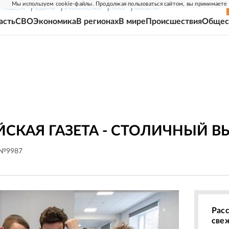
Мы используем cookie-файлы. Продолжая пользоваться сайтом, вы принимаете
Г-НЕДЕЛЯ
РОДИНА
ПРИЛОЖЕНИЯ
СОЮЗ
НОВОСТИ
асть
СВО
Экономика
В регионах
В мире
Происшествия
Общес
СКАЯ ГАЗЕТА - СТОЛИЧНЫЙ В
 №9987
Рас
све