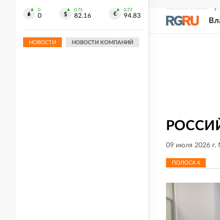
СВЕЖИЙ НОМЕР
Р
09:11
0
0.75
0.77
0
82.16
94.83
Число лесных пожаров в
Вл
Красноярском крае пошло на спад
НОВОСТИ
НОВОСТИ КОМПАНИЙ
РОССИЙ
09 июля 2026 г.
ПОЛОСА
4