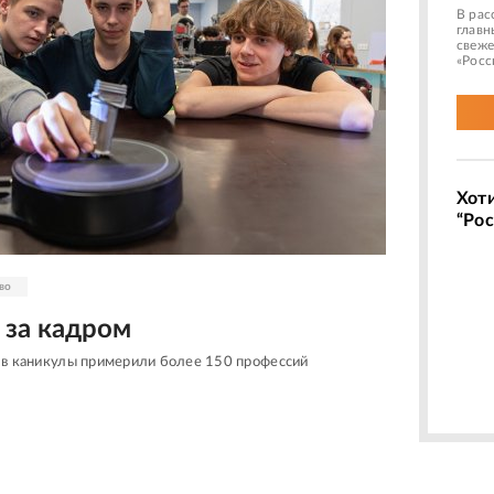
В рас
главн
свеже
«Росс
Хот
“Рос
во
 за кадром
 в каникулы примерили более 150 профессий