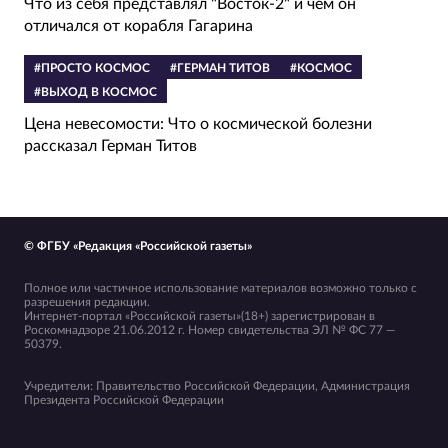
Что из себя представлял "Восток-2" и чем он
отличался от корабля Гагарина
#ПРОСТО КОСМОС
#ГЕРМАН ТИТОВ
#КОСМОС
#ВЫХОД В КОСМОС
Цена невесомости: Что о космической болезни
рассказал Герман Титов
© ФГБУ «Редакция «Российской газеты»
Полное или частичное использование материалов возможно только с
разрешения редакции.
Интернет-портал «Российской газеты»(18+) зарегистрирован в
Роскомнадзоре 21.06.2012 г. Номер свидетельства ЭЛ № ФС 77 —
50379.
Учредители: Правительство Российской Федерации, Администрация
Президента Российской Федерации