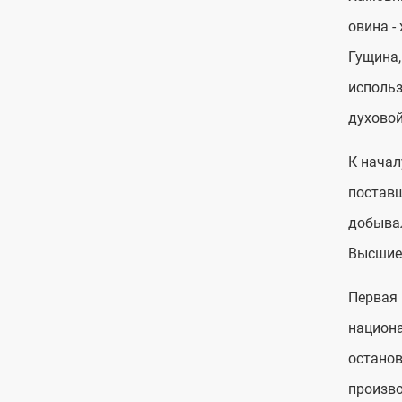
овина -
Гущина,
использ
духовой
К начал
поставщ
добывал
Высшие
Первая 
национа
останов
произво