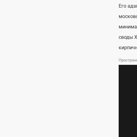
Его ада
московс
минимал
своды X
кирпичн
Пространс