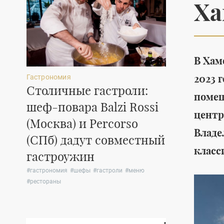
Ха
В Хам
2023 
Гастрономия
Мода
Столичные гастроли:
Коллекци
помещ
шеф-повара Balzi Rossi
обуви Douc
центр
(Москва) и Percorso
для несп
Владе
(СПб) дадут совместный
прогулок
класс
гастроужин
#
обувь
#
женская о
#
лето
#
гастрономия
#
шефы
#
гастроли
#
меню
#
рестораны