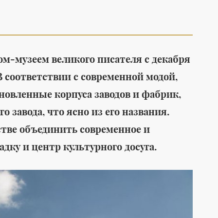
мом-музеем великого писателя с декабря
 В соответствии с современной модой,
Среда обитания
Мода
Детские мечты
Новая коллекц
овленные корпуса заводов и фабрик,
отправились в космос: с
одежды от Emk
 завода, что ясно из его названия.
Байконура стартовала
искусство летн
тве объединить современное и
международная
замедления
дку и центр культурного досуга.
гуманитарная миссия
#
Роскосмос
#
космос
#
ракета
#
благотворительность
#
дети