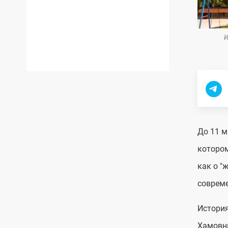
И
До 11 м
котором
как о "
совреме
История
Хамовни