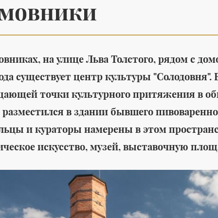
мовники
овниках, на улице Льва Толстого, рядом с до
года существует центр культуры "Солодовня".
Среда обитания
я летней
Утилитарность,
ающей точки культурного притяжения в обн
al's создана
лаконичность и
 разместился в здании бывшего пивоваренного
ешных
красота в новой
льцы и кураторы намерены в этом пространс
коллекции Marcel для
ическое искусство, музей, выставочную площа
ванных комнат от THG
бувь
#
мужская обувь
Paris
#
интерьеры
#
дизайн интерьера
#
интерьер квартир
#
дизайн