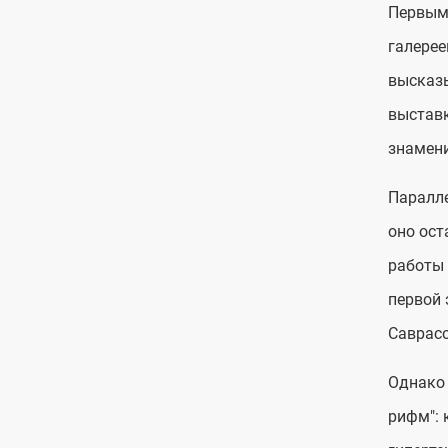
Первым 
галерее
высказы
выставк
знамени
Паралле
оно ост
работы 
первой 
Саврасо
Однако 
рифм": 