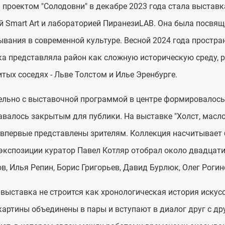
проектом "Солодовни" в декабре 2023 года стала выстав
й Smart Art и лабораторией ПиранезиLAB. Она была посвящ
вания в современной культуре. Весной 2024 года простра
а представляла район как сложную историческую среду, р
тых соседях - Льве Толстом и Илье Эренбурге.
льно с выставочной программой в центре формировалось 
авалось закрытым для публики. На выставке "Холст, масло
впервые представлены зрителям. Коллекция насчитывает 
экспозиции куратор Павел Котляр отобрал около двадцати 
в, Илья Репин, Борис Григорьев, Давид Бурлюк, Олег Рогин
выставка не строится как хронологическая история искус
картины объединены в пары и вступают в диалог друг с д