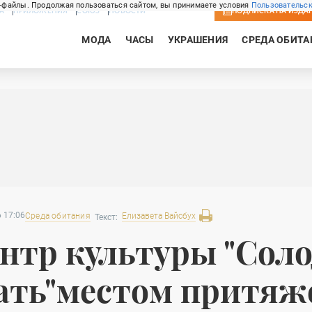
-файлы. Продолжая пользоваться сайтом, вы принимаете условия
Пользовательск
А
ПРИЛОЖЕНИЯ
СОЮЗ
НОВОСТИ
ПОДПИСКА
НА ИЗДА
МОДА
ЧАСЫ
УКРАШЕНИЯ
СРЕДА ОБИТА
 17:06
Среда обитания
Елизавета
Вайсбух
Текст:
нтр культуры "Соло
ать"местом притяж