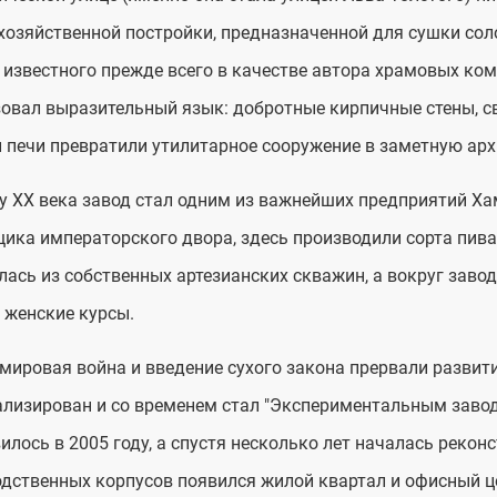
 хозяйственной постройки, предназначенной для сушки соло
 известного прежде всего в качестве автора храмовых ко
овал выразительный язык: добротные кирпичные стены, 
 печи превратили утилитарное сооружение в заметную ар
у XX века завод стал одним из важнейших предприятий Хам
ика императорского двора, здесь производили сорта пива "
ась из собственных артезианских скважин, а вокруг зав
 женские курсы.
мировая война и введение сухого закона прервали развит
лизирован и со временем стал "Экспериментальным завод
илось в 2005 году, а спустя несколько лет началась рекон
дственных корпусов появился жилой квартал и офисный ц