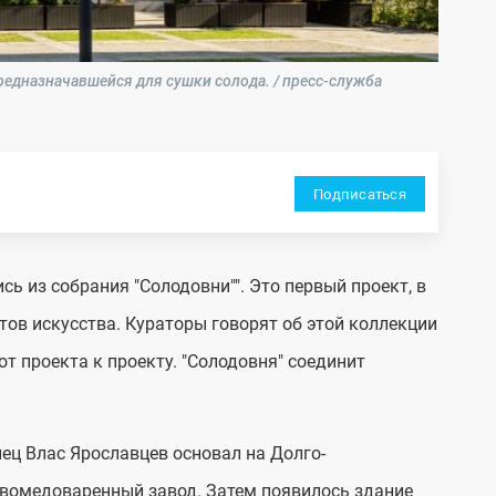
предназначавшейся для сушки солода. / пресс-служба
Подписаться
сь из собрания "Солодовни"". Это первый проект, в
ов искусства. Кураторы говорят об этой коллекции
от проекта к проекту. "Солодовня" соединит
пец Влас Ярославцев основал на Долго-
ивомедоваренный завод. Затем появилось здание