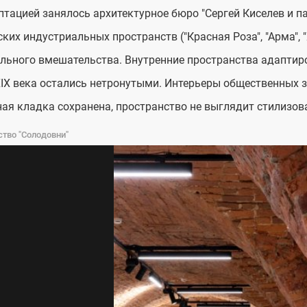
птацией занялось архитектурное бюро "Сергей Киселев и 
ких индустриальных пространств ("Красная Роза", "Арма",
ьного вмешательства. Внутренние пространства адаптир
IX века остались нетронутыми. Интерьеры общественных зо
ая кладка сохранена, пространство не выглядит стилизов
тво "Солодовни"