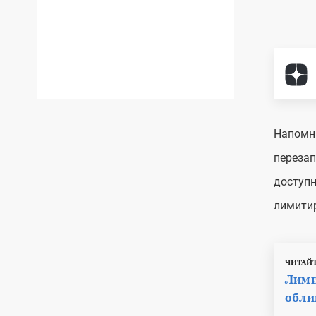
Напомни
перезап
доступн
лимитир
ЧИТАЙТ
Лими
обли