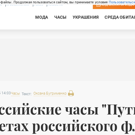
-файлы. Продолжая пользоваться сайтом, вы принимаете условия
Пользовательск
А
ПРИЛОЖЕНИЯ
СОЮЗ
НОВОСТИ
ПОДПИСКА
НА ИЗДА
МОДА
ЧАСЫ
УКРАШЕНИЯ
СРЕДА ОБИТА
 14:03
Часы
Оксана
Бугрименко
Текст:
ссийские часы "Путн
етах российского ф