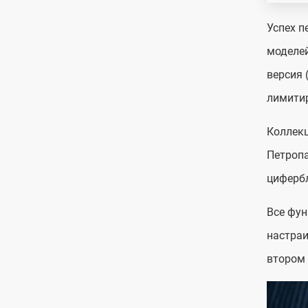
Успех п
моделей
версия 
лимитир
Коллекц
Петропа
циферб
Все фун
настраи
втором 