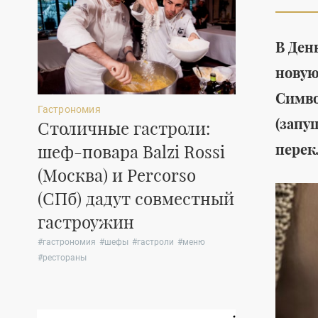
В Ден
новую
Симво
Гастрономия
Мода
(запу
Столичные гастроли:
Коллекци
перек
шеф-повара Balzi Rossi
обуви Douc
(Москва) и Percorso
для несп
(СПб) дадут совместный
прогулок
гастроужин
#
обувь
#
женская о
#
лето
#
гастрономия
#
шефы
#
гастроли
#
меню
#
рестораны