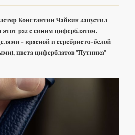
 мастер Константин Чайкин запустил
 этот раз с синим циферблатом.
елями - красной и серебристо-белой
Среда обитания
Мода
ыми), цвета циферблатов "Путника"
Детские мечты
Новая коллекц
отправились в космос: с
одежды от Emk
Байконура стартовала
искусство летн
международная
замедления
гуманитарная миссия
#
Роскосмос
#
космос
#
ракета
#
благотворительность
#
дети