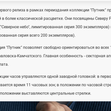
ервого релиза в рамках переиздания коллекции "Путник"
 в более классической расцветке. Они посвящены Северу 
("Северное небо", лимитированная серия 300 экземпляров) 
ованная серия всего 200 экземпляров).
ия "Путник" позволяет свободно ориентироваться во всех 
вловска-Камчатского. Главная особенность - секторная а
лата.
кции часов управляются одной заводной головкой: в перв
вается время 11 часовых зон; в положении по часовой стре
положении выставляются центральные стрелки.