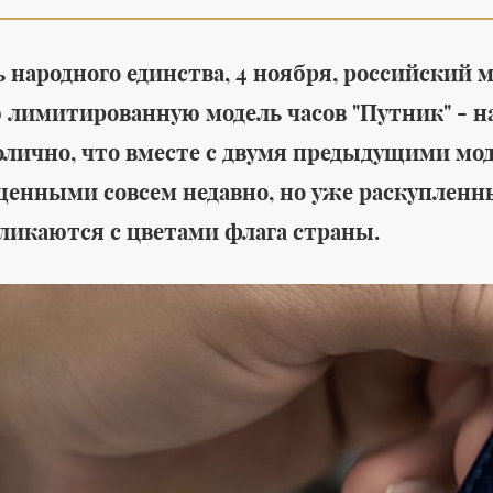
ь народного единства, 4 ноября, российский
 лимитированную модель часов "Путник" - на
лично, что вместе с двумя предыдущими мод
Среда обитания
щенными совсем недавно, но уже раскупленн
я летней
Утилитарность,
ликаются с цветами флага страны.
al's создана
лаконичность и
ешных
красота в новой
коллекции Marcel для
ванных комнат от THG
бувь
#
мужская обувь
Paris
#
интерьеры
#
дизайн интерьера
#
интерьер квартир
#
дизайн