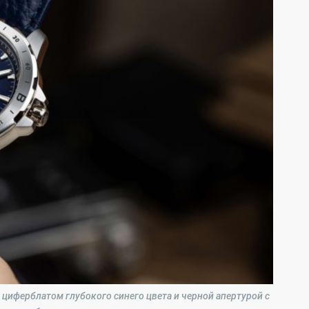
 циферблатом глубокого синего цвета и черной апертурой с