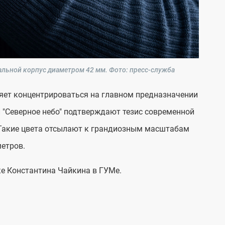
альной корпус диаметром 42 мм.
Фото: пресс-служба
ляет концентрироваться на главном предназначении
 "Северное небо" подтверждают тезис современной
". Такие цвета отсылают к грандиозным масштабам
метров.
ке Константина Чайкина в ГУМе.