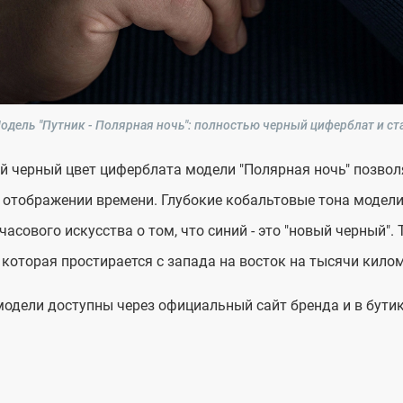
одель "Путник - Полярная ночь": полностью черный циферблат и ст
й черный цвет циферблата модели "Полярная ночь" позво
 отображении времени. Глубокие кобальтовые тона модели
часового искусства о том, что синий - это "новый черный
 которая простирается с запада на восток на тысячи кило
одели доступны через официальный сайт бренда и в бути