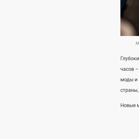
М
Глубоки
часов –
моды и 
страны,
Новые м