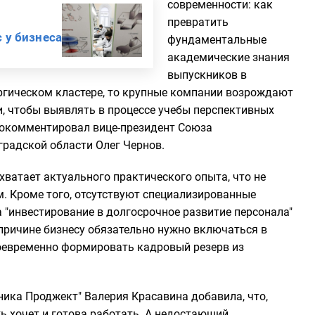
современности: как
превратить
 у бизнеса
фундаментальные
академические знания
выпускников в
ургическом кластере, то крупные компании возрождают
, чтобы выявлять в процессе учебы перспективных
 прокомментировал вице-президент Союза
радской области Олег Чернов.
 хватает актуального практического опыта, что не
. Кроме того, отсутствуют специализированные
 "инвестирование в долгосрочное развитие персонала"
 причине бизнесу обязательно нужно включаться в
оевременно формировать кадровый резерв из
ника Проджект" Валерия Красавина добавила, что,
 хочет и готова работать. А недостающий