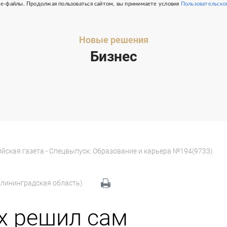
e-файлы. Продолжая пользоваться сайтом, вы принимаете условия
Пользовательско
Новые решения
Бизнес
йская газета - Спецвыпуск: Образование и карьера №194(9733)
алининградская область)
ах решил сам