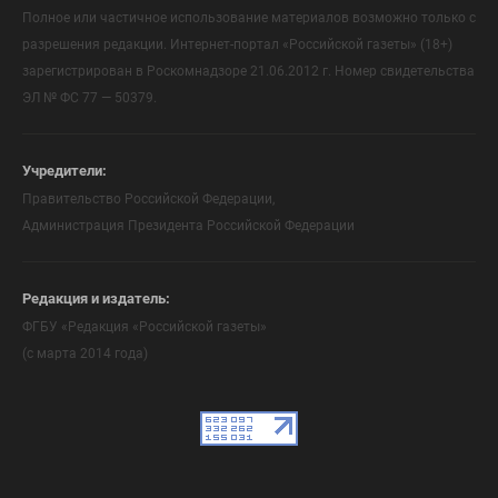
Полное или частичное использование материалов возможно только с
разрешения редакции. Интернет-портал «Российской газеты» (18+)
зарегистрирован в Роскомнадзоре 21.06.2012 г. Номер свидетельства
ЭЛ № ФС 77 — 50379.
Учредители:
Правительство Российской Федерации,
Администрация Президента Российской Федерации
Редакция и издатель:
ФГБУ «Редакция «Российской газеты»
(с марта 2014 года)