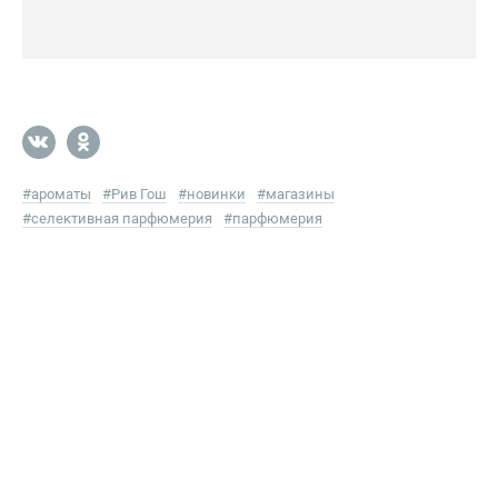
#
ароматы
#
Рив Гош
#
новинки
#
магазины
#
селективная парфюмерия
#
парфюмерия