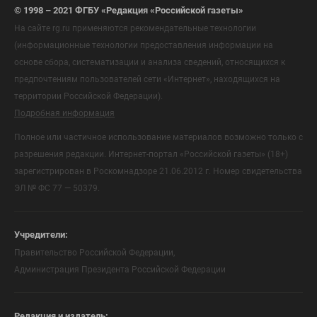
© 1998 – 2021 ФГБУ «Редакция «Российской газеты»
На сайте rg.ru применяются рекомендательные технологии
(информационные технологии предоставления информации на
основе сбора, систематизации и анализа сведений, относящихся к
предпочтениям пользователей сети «Интернет», находящихся на
территории Российской Федерации).
Подробная информация
Полное или частичное использование материалов возможно только с
разрешения редакции. Интернет-портал «Российской газеты» (18+)
зарегистрирован в Роскомнадзоре 21.06.2012 г. Номер свидетельства
ЭЛ № ФС 77 — 50379.
Учредители:
Правительство Российской Федерации,
Администрация Президента Российской Федерации
Редакция и издатель: