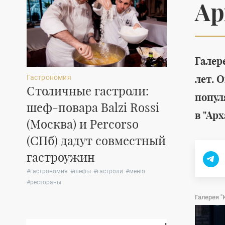
Ар
Галер
лет. 
Гастрономия
Мода
Столичные гастроли:
Коллекци
попул
шеф-повара Balzi Rossi
обуви Douc
в "Арх
(Москва) и Percorso
для несп
(СПб) дадут совместный
прогулок
гастроужин
#
обувь
#
женская о
#
лето
#
гастрономия
#
шефы
#
гастроли
#
меню
#
рестораны
Галерея "