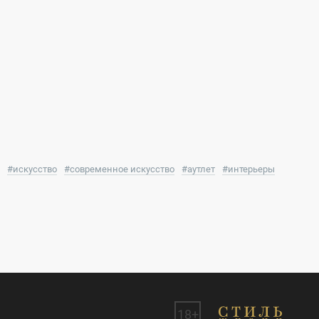
#
искусство
#
современное искусство
#
аутлет
#
интерьеры
18+