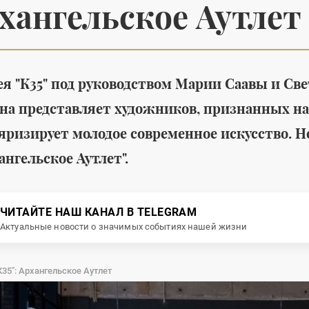
хангельское Аутлет
ея "К35" под руководством Марии Саавы и Св
Она представляет художников, признанных на
Среда обитания
я летней
Утилитарность,
яризирует молодое современное искусство. Н
al's создана
лаконичность и
ангельское Аутлет".
ешных
красота в новой
коллекции Marcel для
ванных комнат от THG
ЧИТАЙТЕ НАШ КАНАЛ В TELEGRAM
бувь
#
мужская обувь
Актуальные новости о значимых событиях нашей жизни
Paris
#
интерьеры
#
дизайн интерьера
К35": Архангельское Аутлет
#
интерьер квартир
#
дизайн