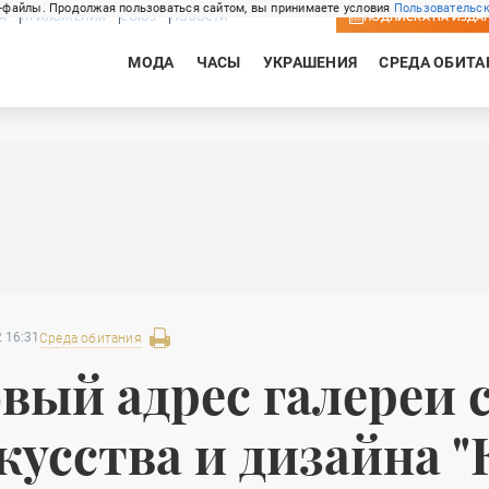
-файлы. Продолжая пользоваться сайтом, вы принимаете условия
Пользовательск
А
ПРИЛОЖЕНИЯ
СОЮЗ
НОВОСТИ
ПОДПИСКА
НА ИЗДА
МОДА
ЧАСЫ
УКРАШЕНИЯ
СРЕДА ОБИТА
 16:31
Среда обитания
вый адрес галереи 
кусства и дизайна "К