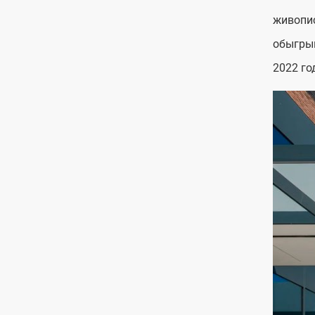
живопис
обыгрыв
2022 го