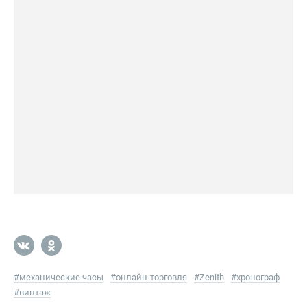
#
механические часы
#
онлайн-торговля
#
Zenith
#
хронограф
#
винтаж