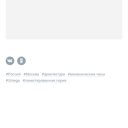
#
Россия
#
Москва
#
архитектура
#
механические часы
#
Omega
#
лимитированная серия