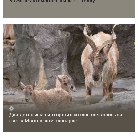
В Омске автомобиль въехал в толпу
Два детеныша винторогих козлов появились на
свет в Московском зоопарке