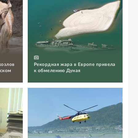
козлов
Рекордная жара в Европе привела
вском
к обмелению Дуная