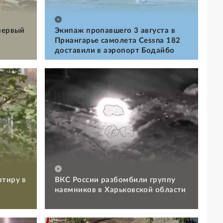
первый
Экипаж пропавшего 3 августа в
Приангарье самолета Cessna 182
доставили в аэропорт Бодайбо
ртиру в
ВКС России разбомбили группу
наемников в Харьковской области