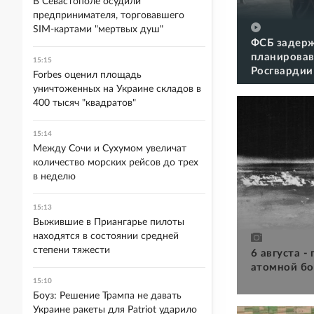
В Севастополе осудили
предпринимателя, торговавшего
SIM-картами "мертвых душ"
ФСБ задерж
планировав
15:15
Росгвардии
Forbes оценил площадь
уничтоженных на Украине складов в
400 тысяч "квадратов"
15:14
Между Сочи и Сухумом увеличат
количество морских рейсов до трех
в неделю
15:13
Выжившие в Приангарье пилоты
находятся в состоянии средней
степени тяжести
6 августа -
атомной бо
15:10
Боуз: Решение Трампа не давать
Украине ракеты для Patriot ударило