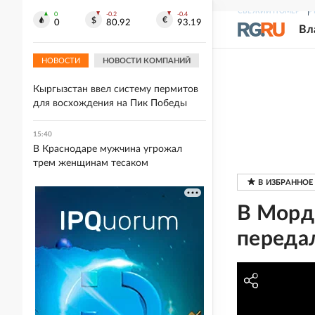
15:43
СВЕЖИЙ НОМЕР
Р
Боец Молодой рассказал, что
0
-0.2
-0.4
0
80.92
93.19
Вл
помогает поддержать боевой дух на
СВО
НОВОСТИ
НОВОСТИ КОМПАНИЙ
15:41
Кыргызстан ввел систему пермитов
для восхождения на Пик Победы
15:40
В Краснодаре мужчина угрожал
трем женщинам тесаком
В Мордо
передал