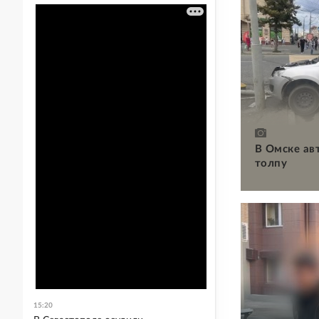
В Омске ав
толпу
15:20