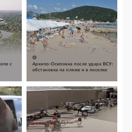
опе с
Архипо-Осиповка после удара ВСУ:
обстановка на пляже и в поселке