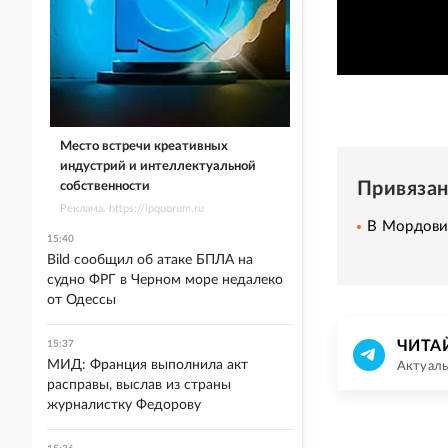
Место встречи креативных
индустрий и интеллектуальной
Привяза
собственности
Реклама. https://ipquorum.ru
В Мордовии
15:40
Bild сообщил об атаке БПЛА на
судно ФРГ в Черном море недалеко
от Одессы
ЧИТА
15:37
МИД: Франция выполнила акт
Актуаль
расправы, выслав из страны
журналистку Федорову