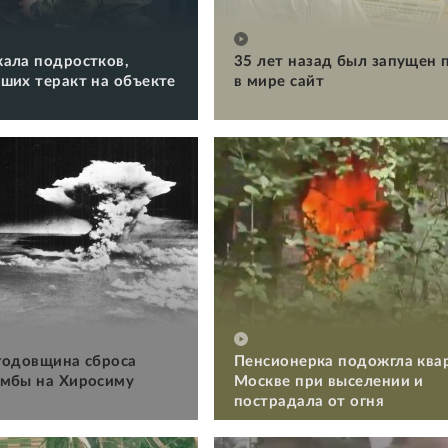
ала подростков,
35 лет назад был запущен 
ших теракт на объекте
в мире сайт
 годовщина сброса
Пенсионерка подожгла ква
мбы на Хиросиму
Москве при выселении и
пострадала от огня