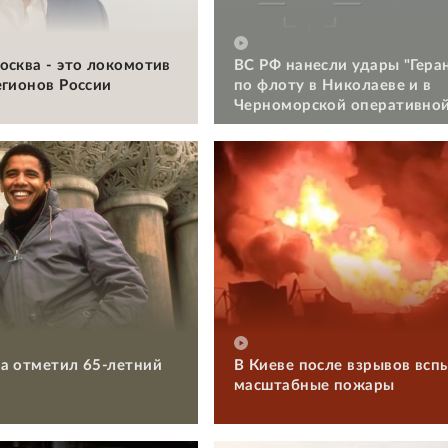
осква - это локомотив
ВС РФ нанесли удары "Гера
егионов России
по флоту в Николаеве и в
Черноморской оперативной
а отметил 65-летний
В Киеве после взрывов всп
масштабные пожары