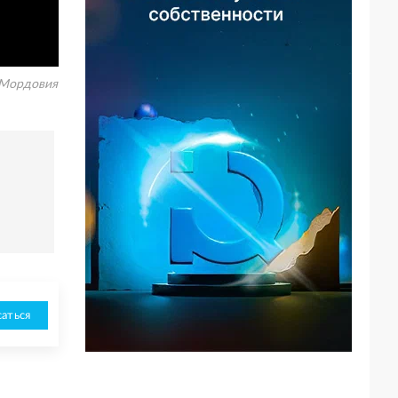
 Мордовия
аться