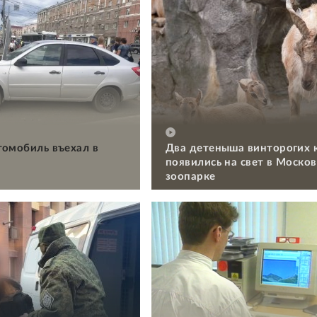
томобиль въехал в
Два детеныша винторогих 
появились на свет в Моско
зоопарке