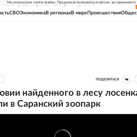
Мы используем cookie-файлы. Продолжая пользоваться сайтом, вы принимаете
Г-НЕДЕЛЯ
РОДИНА
ПРИЛОЖЕНИЯ
СОЮЗ
НОВОСТИ
асть
СВО
Экономика
В регионах
В мире
Происшествия
Общес
ПОДЕЛИТЬСЯ
вии найденного в лесу лосенк
и в Саранский зоопарк