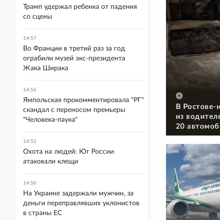
Трамп удержал ребенка от падения
со сцены
14:57
Во Франции в третий раз за год
ограбили музей экс-президента
Жака Ширака
14:56
Ямпольская прокомментировала "РГ"
В Ростове-
скандал с переносом премьеры
из водител
"Человека-паука"
20 автомоб
14:52
Охота на людей: Юг России
атаковали клещи
14:50
На Украине задержали мужчин, за
деньги переправлявших уклонистов
в страны ЕС