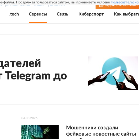
e-файлы. Продолжая пользоваться сайтом, вы принимаете условия
Пользовательско
А
ПРИЛОЖЕНИЯ
СОЮЗ
НОВОСТИ
ПОДПИСКА
НА ИЗДА
.tech
Сервисы
Связь
Киберспорт
Как выбрат
дателей
 Telegram до
04.08.2026
Мошенники создали
фейковые новостные сайты