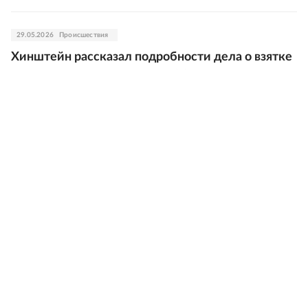
29.05.2026
Происшествия
Хинштейн рассказал подробности дела о взятке
против главы департамента Минтранса
28.05.2026
Происшествия
Минтранс обещал оказать содействие
следствию после ареста главы департамента
28.05.2026
Происшествия
Бывший сотрудник полиции Сочи осужден на 9
лет за вымогательство взятки