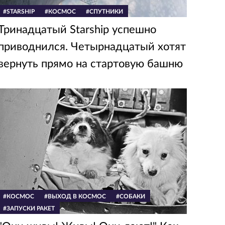
#STARSHIP
#КОСМОС
#СПУТНИКИ
Тринадцатый Starship успешно
приводнился. Четырнадцатый хотят
вернуть прямо на стартовую башню
#КОСМОС
#ВЫХОД В КОСМОС
#СОБАКИ
#ЗАПУСКИ РАКЕТ