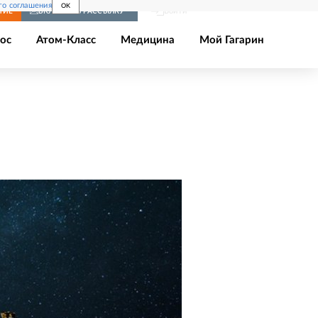
го соглашения
OK
Войти
НИЕ
ВКЛЮЧИТЬ РАССЫЛКУ
ос
Атом-Класс
Медицина
Мой Гагарин