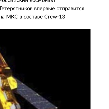
Российский космонавт
Тетерятников впервые отправится
на МКС в составе Crew-13