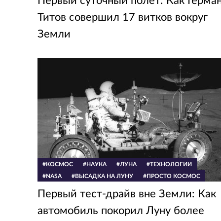
Первый суточный полет: Как Герма
Титов совершил 17 витков вокруг
Земли
#КОСМОС
#НАУКА
#ЛУНА
#ТЕХНОЛОГИИ
#NASA
#ВЫСАДКА НА ЛУНУ
#ПРОСТО КОСМОС
Первый тест-драйв вне Земли: Как
автомобиль покорил Луну более