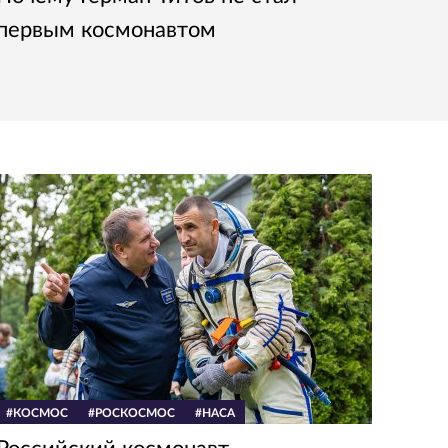
первым космонавтом
#КОСМОС
#РОСКОСМОС
#НАСА