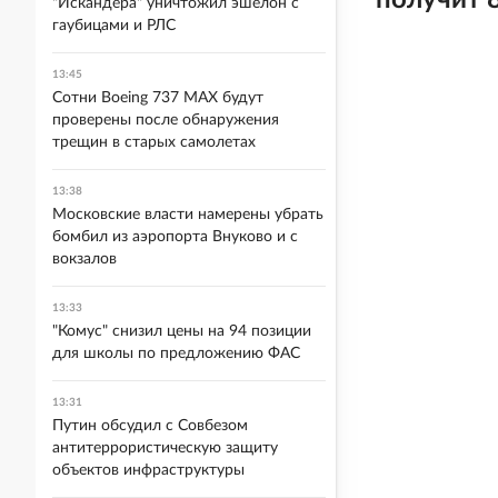
получит 
"Искандера" уничтожил эшелон с
гаубицами и РЛС
13:45
Сотни Boeing 737 MAX будут
проверены после обнаружения
трещин в старых самолетах
13:38
Московские власти намерены убрать
бомбил из аэропорта Внуково и с
вокзалов
13:33
"Комус" снизил цены на 94 позиции
для школы по предложению ФАС
13:31
Путин обсудил с Совбезом
антитеррористическую защиту
объектов инфраструктуры