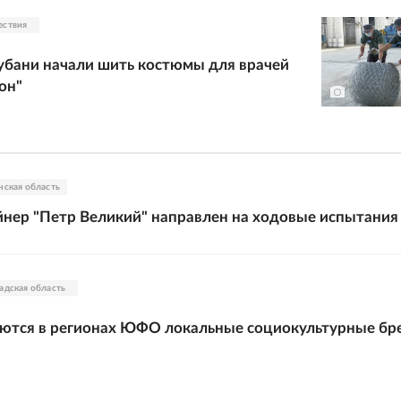
ествия
убани начали шить костюмы для врачей
он"
нская область
нер "Петр Великий" направлен на ходовые испытания
адская область
аются в регионах ЮФО локальные социокультурные б