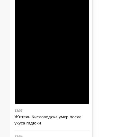
13:05
Житель Кисловодска умер после
укуса гадюки
12:56