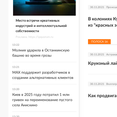
30.11.2021
Происш
В колониях К
Место встречи креативных
из "красных з
индустрий и интеллектуальной
собственности
Реклама. https://ipquorum.ru
ПОЛОСА
16
13:22
Молния ударила в Останкинскую
30.11.2021
Астраха
башню во время грозы
Круизный лай
13:21
MAX поддержит разработчиков в
создании альтернативных клиентов
30.11.2021
Волгогр
13:20
Киев в 2025 году потратил 1 млн
Как продвиг
гривен на переименование пустого
села Анискино
13:20