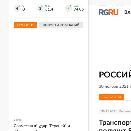
СВЕЖИЙ НОМЕР
Р
0
0.47
0.86
0
81.4
94.05
Вл
НОВОСТИ
НОВОСТИ КОМПАНИЙ
РОССИЙ
30 ноября 2021 
ПОЛОСА
13
30.11.2021
Ростовс
13:48
Транспор
Совместный удар "Гераней" и