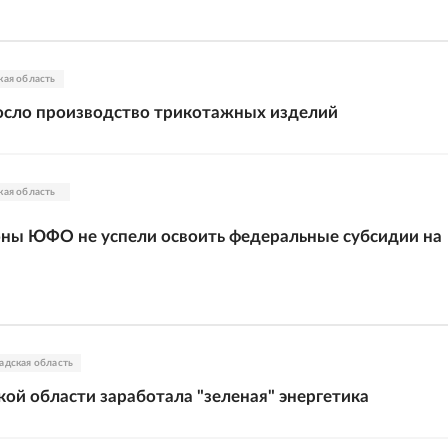
кая область
осло производство трикотажных изделий
кая область
ны ЮФО не успели освоить федеральные субсидии на
адская область
кой области заработала "зеленая" энергетика