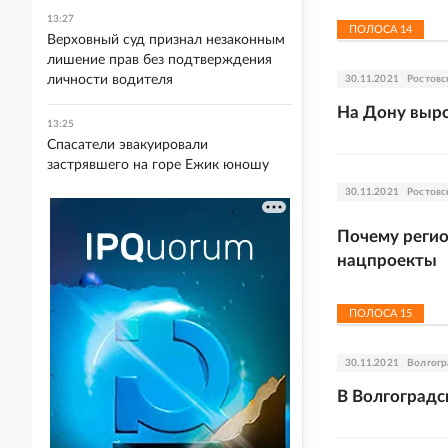
13:27
ПОЛОСА
14
Верховный суд признал незаконным
лишение прав без подтверждения
личности водителя
30.11.2021
Ростовс
На Дону выр
13:25
Спасатели эвакуировали
застрявшего на горе Ежик юношу
30.11.2021
Ростовс
Почему регио
нацпроекты
ПОЛОСА
15
30.11.2021
Волгогр
В Волгоградс