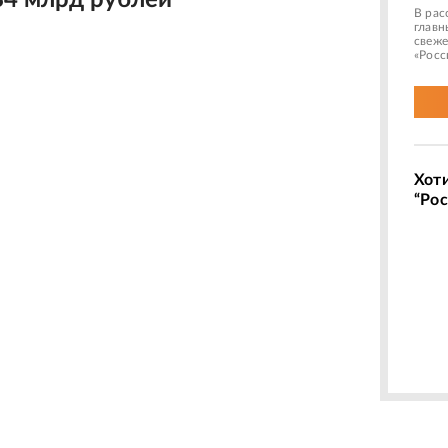
84 млрд рублей
В рас
главн
свеже
«Росс
Хот
“Рос