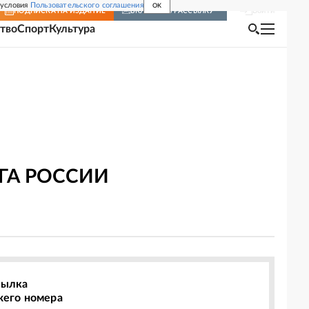
 условия
Пользовательского соглашения
OK
Войти
ПОДПИСКА
НА ИЗДАНИЕ
ВКЛЮЧИТЬ РАССЫЛКУ
тво
Спорт
Культура
ГА РОССИИ
сылка
жего номера