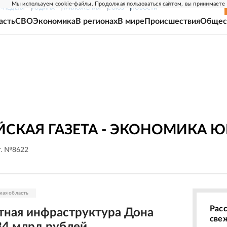
Мы используем cookie-файлы. Продолжая пользоваться сайтом, вы принимаете
Г-НЕДЕЛЯ
РОДИНА
ПРИЛОЖЕНИЯ
СОЮЗ
НОВОСТИ
асть
СВО
Экономика
В регионах
В мире
Происшествия
Общес
СКАЯ ГАЗЕТА - ЭКОНОМИКА Ю
г. №8622
кая область
Рас
тная инфраструктура Дона
све