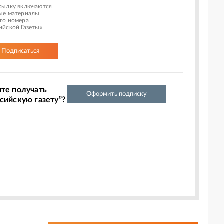
сылку включаются
ые материалы
го номера
ийской Газеты»
Подписаться
ите получать
Оформить подписку
сийскую газету”?