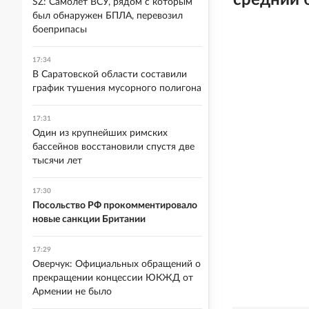
средний 
SZ: Самолет ВСУ, рядом с которым
был обнаружен БПЛА, перевозил
боеприпасы
17:34
В Саратовской области составили
график тушения мусорного полигона
17:31
Один из крупнейших римских
бассейнов восстановили спустя две
тысячи лет
17:30
Посольство РФ прокомментировало
новые санкции Британии
17:29
Оверчук: Официальных обращений о
прекращении концессии ЮКЖД от
Армении не было