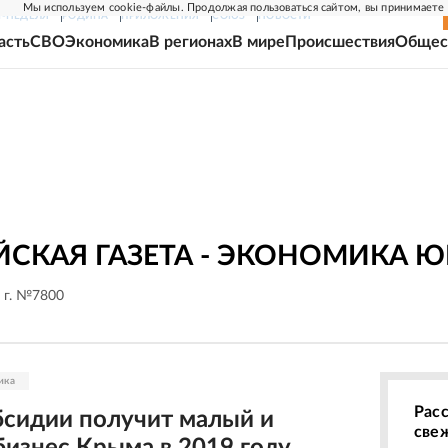
Мы используем cookie-файлы. Продолжая пользоваться сайтом, вы принимаете
Г-НЕДЕЛЯ
РОДИНА
ПРИЛОЖЕНИЯ
СОЮЗ
НОВОСТИ
асть
СВО
Экономика
В регионах
В мире
Происшествия
Общес
СКАЯ ГАЗЕТА - ЭКОНОМИКА Ю
 г. №7800
ика
Рас
бсидии получит малый и
све