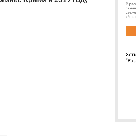
бизнес Крыма в 2019 году
В рас
главн
свеже
«Росс
Хот
“Рос