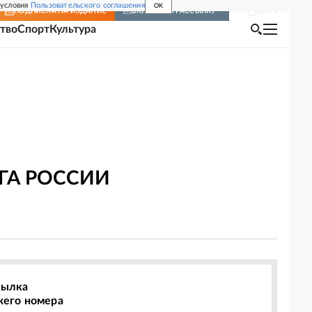
 условия
Пользовательского соглашения
OK
Войти
ПОДПИСКА
НА ИЗДАНИЕ
ВКЛЮЧИТЬ РАССЫЛКУ
тво
Спорт
Культура
ГА РОССИИ
сылка
жего номера