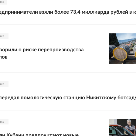
ика
дприниматели взяли более 73,4 миллиарда рублей в 
ика
ворили о риске перепроизводства
лов
ика
передал помологическую станцию Никитскому ботсад
ика
ли Кубани предпочитают новые