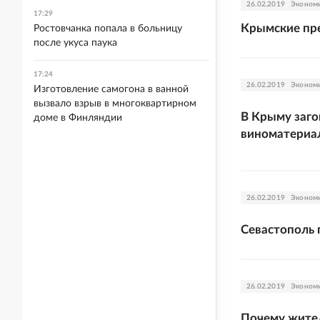
26.02.2019
Эконом
17:29
Крымские пре
Ростовчанка попала в больницу
после укуса паука
17:24
26.02.2019
Эконом
Изготовление самогона в ванной
вызвало взрыв в многоквартирном
В Крыму заго
доме в Финляндии
виноматериа
26.02.2019
Эконом
Севастополь 
26.02.2019
Эконом
Почему жите