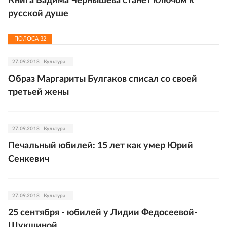
Книга Вадима Чернышёва станет ключом к
русской душе
ПОЛОСА
32
27.09.2018
Культура
Образ Маргариты Булгаков списал со своей
третьей жены
27.09.2018
Культура
Печальный юбилей: 15 лет как умер Юрий
Сенкевич
27.09.2018
Культура
25 сентября - юбилей у Лидии Федосеевой-
Шукшиной