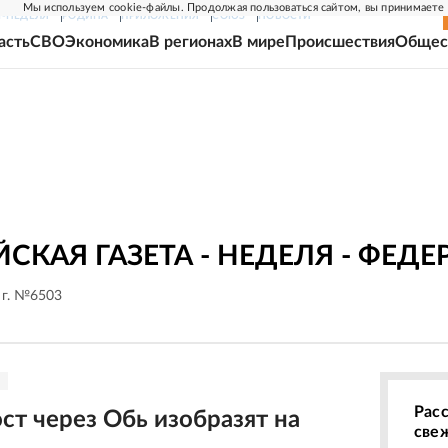
Мы используем cookie-файлы. Продолжая пользоваться сайтом, вы принимаете
Г-НЕДЕЛЯ
РОДИНА
ПРИЛОЖЕНИЯ
СОЮЗ
НОВОСТИ
асть
СВО
Экономика
В регионах
В мире
Происшествия
Общес
СКАЯ ГАЗЕТА - НЕДЕЛЯ - ФЕД
 г. №6503
Рас
ст через Обь изобразят на
све