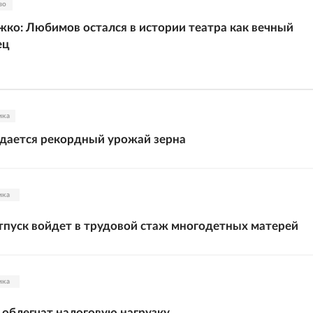
во
ко: Любимов остался в истории театра как вечный
ец
ика
дается рекордный урожай зерна
ика
пуск войдет в трудовой стаж многодетных матерей
ика
облегчат налоговую нагрузку