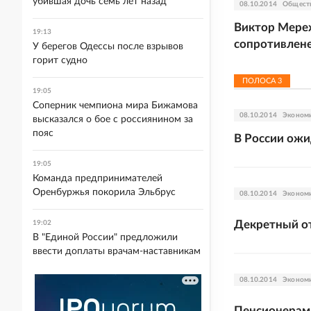
убившая дочь семь лет назад
08.10.2014
Общест
Виктор Мереж
19:13
сопротивлен
У берегов Одессы после взрывов
горит судно
ПОЛОСА
3
19:05
Соперник чемпиона мира Бижамова
08.10.2014
Эконом
высказался о бое с россиянином за
пояс
В России ожи
19:05
Команда предпринимателей
Оренбуржья покорила Эльбрус
08.10.2014
Эконом
Декретный от
19:02
В "Единой России" предложили
ввести доплаты врачам-наставникам
08.10.2014
Эконом
Пенсионерам 