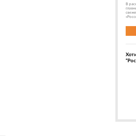
В рас
главн
свеже
«Росс
Хот
“Рос