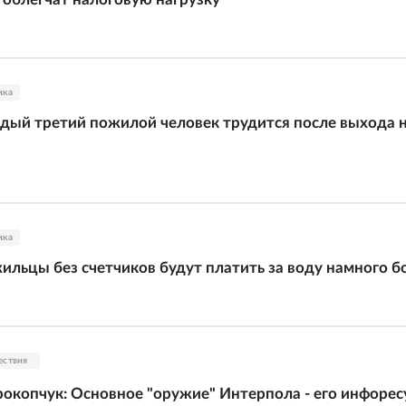
ика
дый третий пожилой человек трудится после выхода 
ика
жильцы без счетчиков будут платить за воду намного 
ествия
окопчук: Основное "оружие" Интерпола - его инфоре