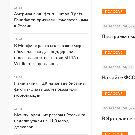
18:51
ПОЛОСА
7
Американский фонд Human Rights
Foundation признали нежелательным
в России
08.10.2014
Общест
Программа ма
18:44
В Минфине рассказали, какие меры
обсуждаются для поддержки
ПОЛОСА
8
пострадавших из-за атак БПЛА на
Wildberries продавцов
08.10.2014
Digital
На сайте ФСС
18:44
Начальники ТЦК на западе Украины
фиктивно завышали показатели
ПОЛОСА
9
мобилизации
08.10.2014
Общест
18:42
Международные резервы России за
В Ярославле 
неделю упали на 11,8 млрд
долларов
ПОЛОСА
10