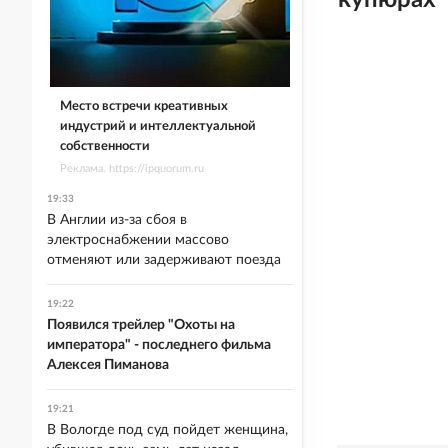
купюрах
Место встречи креативных
индустрий и интеллектуальной
собственности
Реклама. https://ipquorum.ru
19:33
В Англии из-за сбоя в
электроснабжении массово
отменяют или задерживают поезда
19:22
Появился трейлер "Охоты на
императора" - последнего фильма
Алексея Пиманова
19:21
В Вологде под суд пойдет женщина,