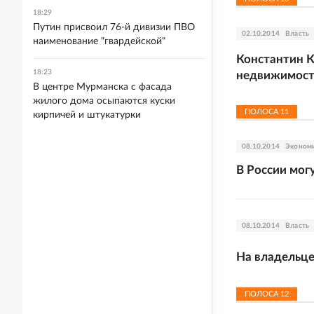
18:29
Путин присвоил 76-й дивизии ПВО
02.10.2014
Власть
наименование "гвардейской"
Константин К
18:23
недвижимос
В центре Мурманска с фасада
жилого дома осыпаются куски
ПОЛОСА
11
кирпичей и штукатурки
08.10.2014
Эконом
В России мог
08.10.2014
Власть
На владельце
ПОЛОСА
12