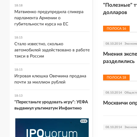
"Полезные" т
18:18
Матвиенко предупредила спикера
долларов
парламента Армении о
губительности курса на ЕС
ПОЛОСА
16
18:15
Стало известно, сколько
08.10.2014
Эконом
автомобилей задействовано в работе
Мнения экспе
такси в России
разделились
18:15
Игровая клюшка Овечкина продана
ПОЛОСА
18
почти за миллион рублей
08.10.2014
Общест
18:13
"Перестаньте уродовать игру": УЕФА
Москвичи оп
выдвинул ультиматум Инфантино
08.10.2014
Эконом