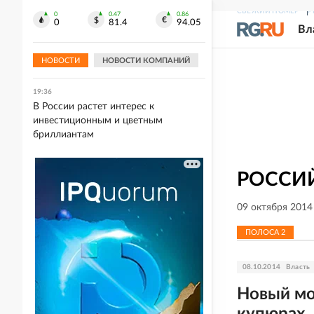
СВЕЖИЙ НОМЕР
Р
0
0.47
0.86
19:37
0
81.4
94.05
Вл
Матвиенко: Россия может
рекомендовать своим гражданам не
посещать Армению
НОВОСТИ
НОВОСТИ КОМПАНИЙ
19:36
В России растет интерес к
инвестиционным и цветным
бриллиантам
РОССИЙ
09 октября 2014
ПОЛОСА
2
08.10.2014
Власть
Новый мо