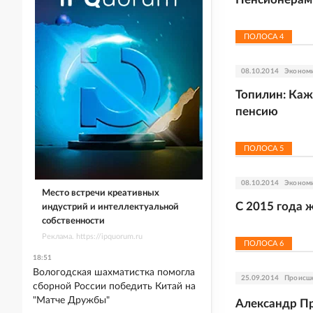
ПОЛОСА
4
08.10.2014
Эконом
Топилин: Каж
пенсию
ПОЛОСА
5
08.10.2014
Эконом
Место встречи креативных
С 2015 года 
индустрий и интеллектуальной
собственности
Реклама. https://ipquorum.ru
ПОЛОСА
6
18:51
Вологодская шахматистка помогла
25.09.2014
Происш
сборной России победить Китай на
"Матче Дружбы"
Александр Пр