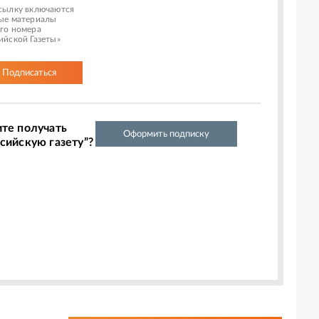
сылку включаются
ые материалы
го номера
ийской Газеты»
Подписаться
ите получать
Оформить подписку
сийскую газету”?