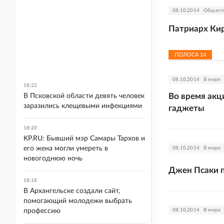
08.10.2014
Общест
Патриарх Кир
ПОЛОСА
14
08.10.2014
В мире
18:22
Во время акц
В Псковской области девять человек
заразились клещевыми инфекциями
гаджеты
18:20
KP.RU: Бывший мэр Самары Тархов и
его жена могли умереть в
08.10.2014
В мире
новогоднюю ночь
Джен Псаки п
18:18
В Архангельске создали сайт,
помогающий молодежи выбрать
профессию
08.10.2014
В мире