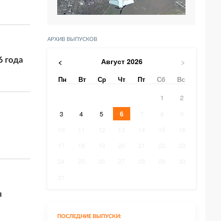
АРХИВ ВЫПУСКОВ
6 года
Август
2026
<
>
Пн
Вт
Ср
Чт
Пт
Сб
Вс
1
2
3
4
5
6
7
8
9
10
11
12
13
14
15
16
17
18
19
20
21
22
23
24
25
26
27
28
29
30
31
я
ПОСЛЕДНИЕ ВЫПУСКИ: