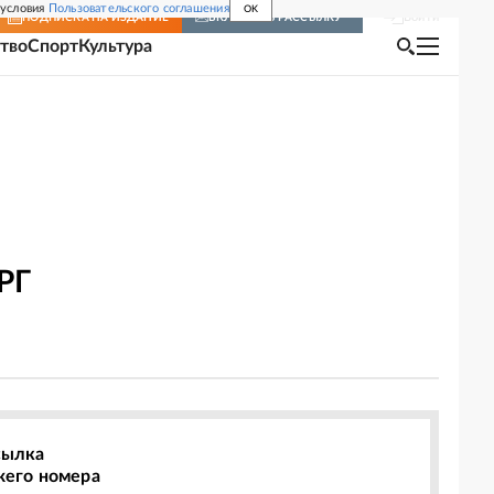
 условия
Пользовательского соглашения
OK
Войти
ПОДПИСКА
НА ИЗДАНИЕ
ВКЛЮЧИТЬ РАССЫЛКУ
тво
Спорт
Культура
РГ
сылка
жего номера