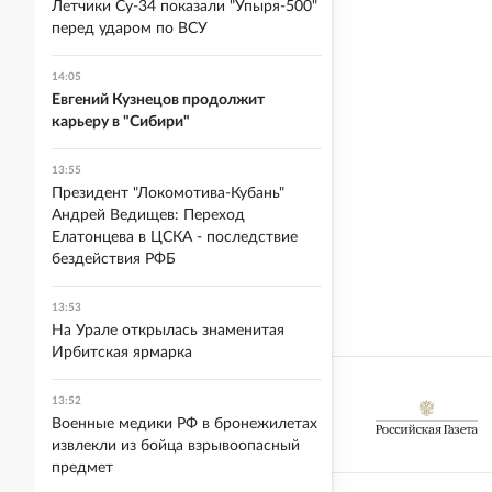
Летчики Су-34 показали "Упыря-500"
перед ударом по ВСУ
14:05
Евгений Кузнецов продолжит
карьеру в "Сибири"
13:55
Президент "Локомотива-Кубань"
Андрей Ведищев: Переход
Елатонцева в ЦСКА - последствие
бездействия РФБ
13:53
На Урале открылась знаменитая
Ирбитская ярмарка
13:52
Военные медики РФ в бронежилетах
извлекли из бойца взрывоопасный
предмет