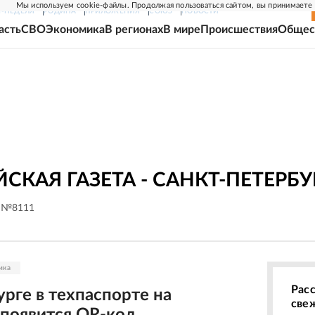
Мы используем cookie-файлы. Продолжая пользоваться сайтом, вы принимаете
Г-НЕДЕЛЯ
РОДИНА
ПРИЛОЖЕНИЯ
СОЮЗ
НОВОСТИ
асть
СВО
Экономика
В регионах
В мире
Происшествия
Общес
СКАЯ ГАЗЕТА - САНКТ-ПЕТЕРБУ
. №8111
ика
Рас
рге в техпаспорте на
све