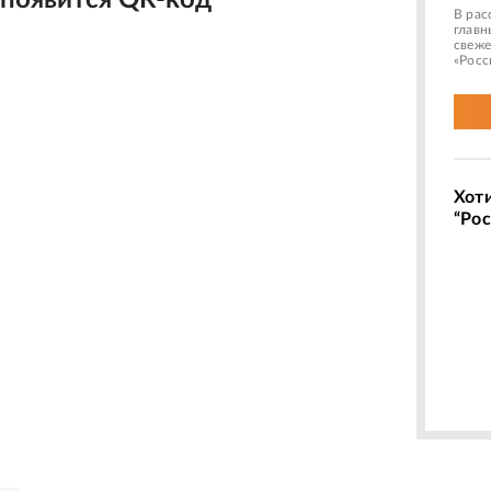
 появится QR-код
В рас
главн
свеже
«Росс
Хот
“Рос