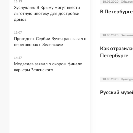
15:13
18.03.2020
Общест
Хуснуллин: В Крыму могут ввести
В Петербурге
льготную ипотеку для достройки
домов
15:07
18.03.2020
Эконом
Президент Сербии Вучич рассказал о
переговорах с Зеленским
Как отразила
Петербурге
14:57
Медведев заявил о скором финале
карьеры Зеленского
18.03.2020
Культур
Русский музе