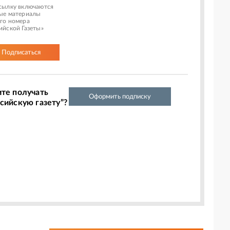
сылку включаются
ые материалы
го номера
ийской Газеты»
Подписаться
ите получать
Оформить подписку
сийскую газету”?