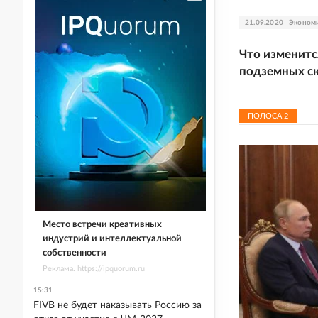
21.09.2020
Эконом
Что изменитс
подземных ск
ПОЛОСА
2
Место встречи креативных
индустрий и интеллектуальной
собственности
Реклама. https://ipquorum.ru
15:31
FIVB не будет наказывать Россию за