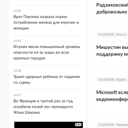
Радзиховский
15:04
добровольно
Врач Павлова назвала норму
потребления железа для мужчин и
женщин
21.09.2020
Власть
15:02
Италия ввела повышенный уровень
Мишустин вы
опасности из-за жары во всех
поддержку м
крупных городах
15:00
Трамп удержал ребенка от падения
21.09.2020
Digital
со сцены
Microsoft вс
14:57
видеоконфер
Во Франции в третий раз за год
ограбили музей экс-президента
Жака Ширака
21.09.2020
Эконом