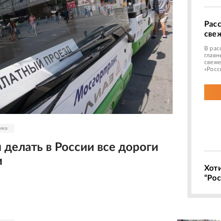
Рас
све
В рас
главн
свеже
«Росс
ика
 делать в России все дороги
и
Хот
“Рос