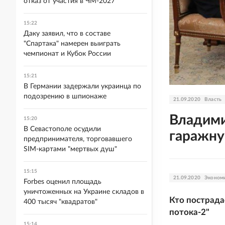
отказ от участия в ЧМ-2027
15:22
Даку заявил, что в составе
"Спартака" намерен выиграть
чемпионат и Кубок России
15:21
В Германии задержали украинца по
подозрению в шпионаже
21.09.2020
Власть
Владими
15:20
В Севастополе осудили
гаражн
предпринимателя, торговавшего
SIM-картами "мертвых душ"
15:15
21.09.2020
Эконом
Forbes оценил площадь
уничтоженных на Украине складов в
Кто пострада
400 тысяч "квадратов"
потока-2"
15:14