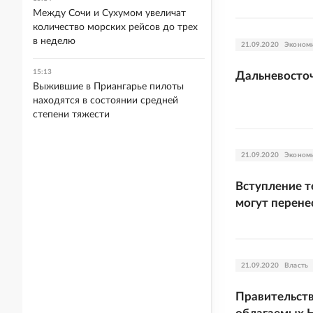
Между Сочи и Сухумом увеличат
количество морских рейсов до трех
в неделю
21.09.2020
Эконом
15:13
Дальневосточ
Выжившие в Приангарье пилоты
находятся в состоянии средней
степени тяжести
21.09.2020
Эконом
Вступление т
могут перене
21.09.2020
Власть
Правительств