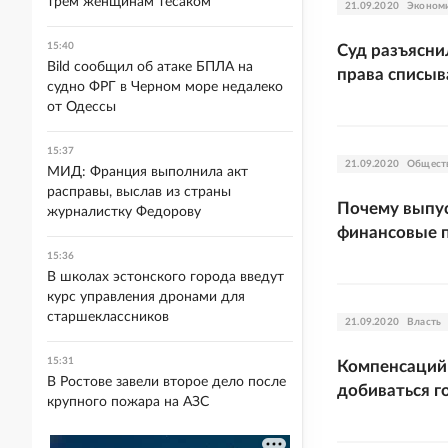
трем женщинам тесаком
21.09.2020
Эконом
15:40
Суд разъясни
Bild сообщил об атаке БПЛА на
права списыв
судно ФРГ в Черном море недалеко
от Одессы
15:37
21.09.2020
Общест
МИД: Франция выполнила акт
расправы, выслав из страны
Почему выпу
журналистку Федорову
финансовые 
15:36
В школах эстонского города введут
курс управления дронами для
старшеклассников
21.09.2020
Власть
15:31
Компенсаций 
В Ростове завели второе дело после
добиваться г
крупного пожара на АЗС