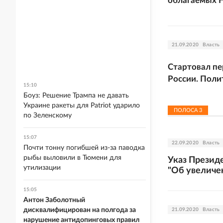
облагаемых 
21.09.2020
Власть
Стартовал п
России. Поли
15:10
Боуз: Решение Трампа не давать
Украине ракеты для Patriot ударило
ПОЛОСА
3
по Зеленскому
15:07
22.09.2020
Власть
Почти тонну погибшей из-за паводка
рыбы выловили в Тюмени для
Указ Президе
утилизации
"Об увеличе
15:05
Антон Заболотный
дисквалифицирован на полгода за
21.09.2020
Власть
нарушение антидопинговых правил