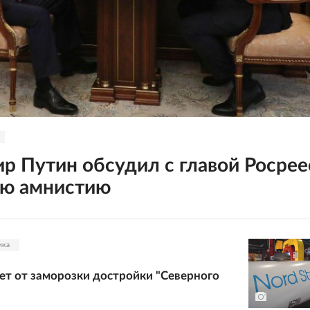
р Путин обсудил с главой Росрее
ую амнистию
ика
ет от заморозки достройки "Северного