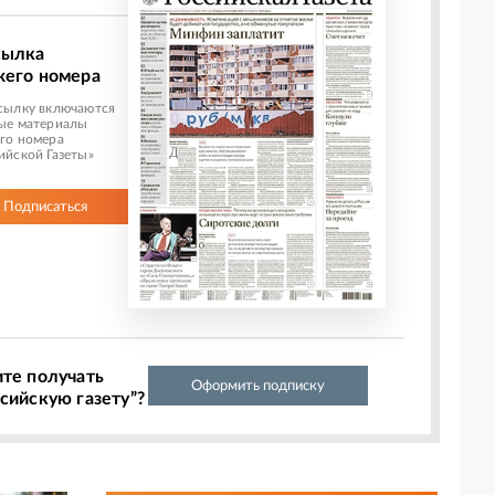
сылка
жего номера
сылку включаются
ые материалы
го номера
ийской Газеты»
Подписаться
ите получать
Оформить подписку
сийскую газету”?