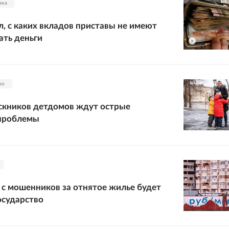
ика
л, с каких вкладов приставы не имеют
ать деньги
во
скников детдомов ждут острые
проблемы
с мошенников за отнятое жилье будет
осударство