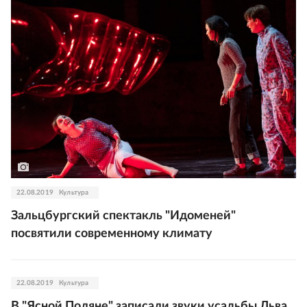
22.08.2019
Культура
Зальцбургский спектакль "Идоменей"
посвятили современному климату
22.08.2019
Культура
В "Ясной Поляне" записали звуки усадьбы Льва