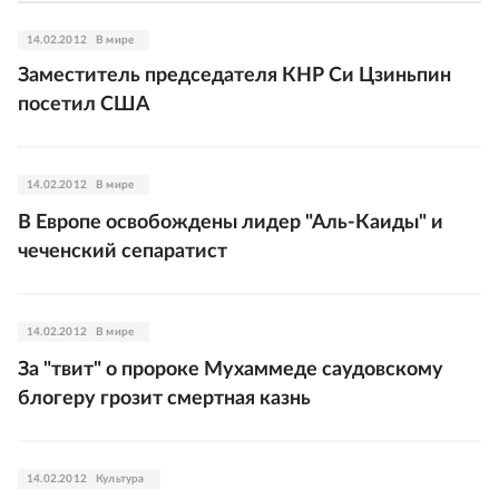
14.02.2012
В мире
Заместитель председателя КНР Си Цзиньпин
посетил США
14.02.2012
В мире
В Европе освобождены лидер "Аль-Каиды" и
чеченский сепаратист
14.02.2012
В мире
За "твит" о пророке Мухаммеде саудовскому
блогеру грозит смертная казнь
14.02.2012
Культура