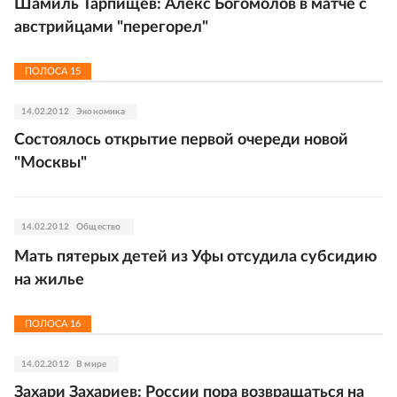
Шамиль Тарпищев: Алекс Богомолов в матче с
австрийцами "перегорел"
ПОЛОСА
15
14.02.2012
Экономика
Состоялось открытие первой очереди новой
"Москвы"
14.02.2012
Общество
Мать пятерых детей из Уфы отсудила субсидию
на жилье
ПОЛОСА
16
14.02.2012
В мире
Захари Захариев: России пора возвращаться на