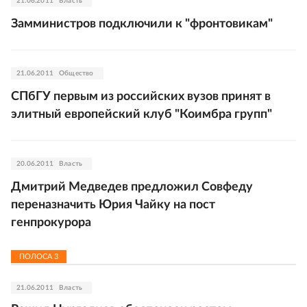
21.06.2011
Власть
Замминистров подключили к "фронтовикам"
21.06.2011
Общество
СПбГУ первым из российских вузов принят в
элитный европейский клуб "Коимбра групп"
20.06.2011
Власть
Дмитрий Медведев предложил Совфеду
переназначить Юрия Чайку на пост
генпрокурора
ПОЛОСА
3
21.06.2011
Власть