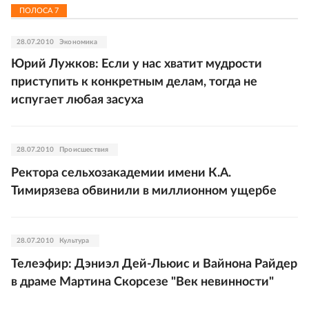
ПОЛОСА
7
28.07.2010
Экономика
Юрий Лужков: Если у нас хватит мудрости
приступить к конкретным делам, тогда не
испугает любая засуха
28.07.2010
Происшествия
Ректора сельхозакадемии имени К.А.
Тимирязева обвинили в миллионном ущербе
28.07.2010
Культура
Телеэфир: Дэниэл Дей-Льюис и Вайнона Райдер
в драме Мартина Скорсезе "Век невинности"