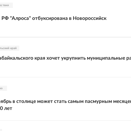
ествия
РФ "Алроса" отбуксирована в Новороссийск
льский край
абайкальского края хочет укрупнить муниципальные 
во
брь в столице может стать самым пасмурным месяце
0 лет