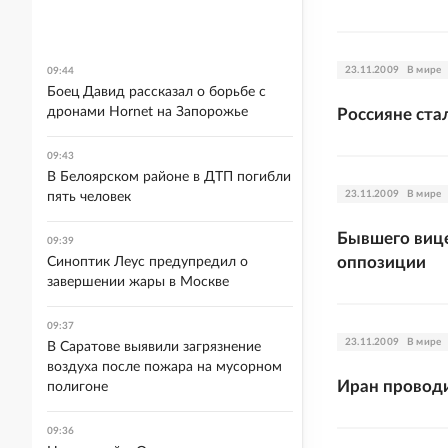
23.11.2009
В мире
09:44
Боец Давид рассказал о борьбе с
дронами Hornet на Запорожье
Россияне ста
09:43
В Белоярском районе в ДТП погибли
23.11.2009
В мире
пять человек
Бывшего вице
09:39
оппозиции
Синоптик Леус предупредил о
завершении жары в Москве
09:37
23.11.2009
В мире
В Саратове выявили загрязнение
воздуха после пожара на мусорном
Иран проводи
полигоне
09:36