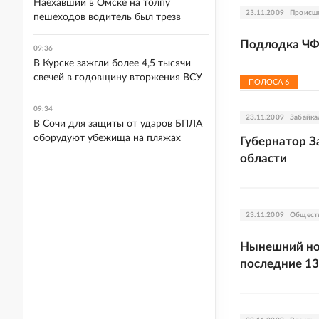
Наехавший в Омске на толпу
23.11.2009
Происш
пешеходов водитель был трезв
Подлодка ЧФ 
09:36
В Курске зажгли более 4,5 тысячи
свечей в годовщину вторжения ВСУ
ПОЛОСА
6
09:34
23.11.2009
Забайка
В Сочи для защиты от ударов БПЛА
оборудуют убежища на пляжах
Губернатор З
области
23.11.2009
Общест
Нынешний ноя
последние 13