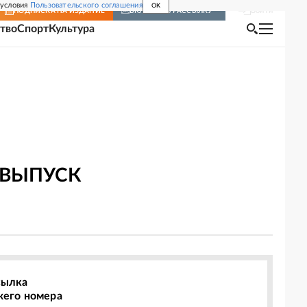
 условия
Пользовательского соглашения
OK
Войти
ПОДПИСКА
НА ИЗДАНИЕ
ВКЛЮЧИТЬ РАССЫЛКУ
тво
Спорт
Культура
 ВЫПУСК
сылка
жего номера