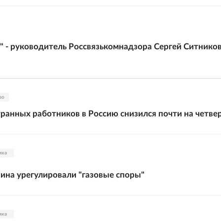
РГ" - руководитель Россвязькомнадзора Сергей Ситнико
во
ранных работников в Россию снизился почти на четве
ика
аина урегулировали "газовые споры"
ика