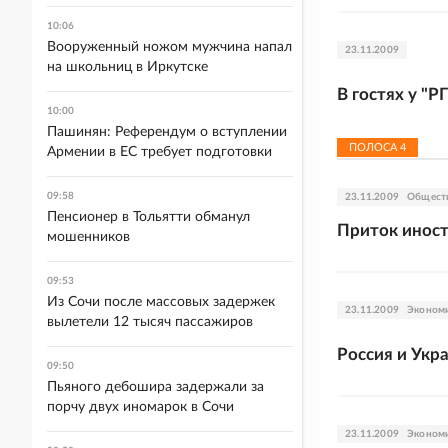
10:06
Вооруженный ножом мужчина напал
23.11.2009
на школьниц в Иркутске
В гостях у "
10:00
Пашинян: Референдум о вступлении
ПОЛОСА
4
Армении в ЕС требует подготовки
09:58
23.11.2009
Общест
Пенсионер в Тольятти обманул
Приток иност
мошенников
09:53
Из Сочи после массовых задержек
23.11.2009
Эконом
вылетели 12 тысяч пассажиров
Россия и Укр
09:50
Пьяного дебошира задержали за
порчу двух иномарок в Сочи
23.11.2009
Эконом