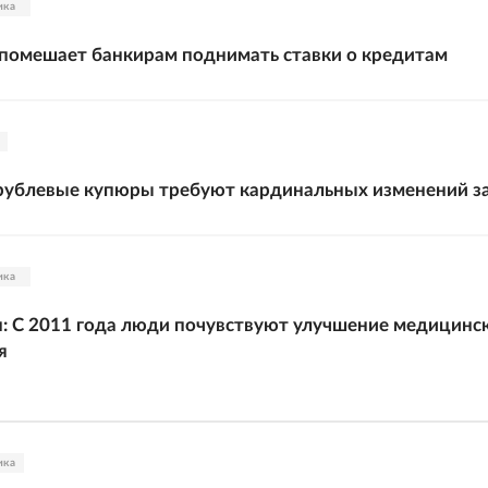
ика
помешает банкирам поднимать ставки о кредитам
рублевые купюры требуют кардинальных изменений 
ика
 С 2011 года люди почувствуют улучшение медицинс
я
ика