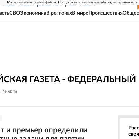
Мы используем cookie-файлы. Продолжая пользоваться сайтом, вы принимаете
Г-НЕДЕЛЯ
РОДИНА
ПРИЛОЖЕНИЯ
СОЮЗ
НОВОСТИ
асть
СВО
Экономика
В регионах
В мире
Происшествия
Общес
СКАЯ ГАЗЕТА - ФЕДЕРАЛЬНЫЙ
г. №5045
Рас
т и премьер определили
све