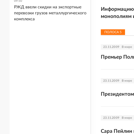
09:50
РЖД ввели скидки на экспортные
Информацию о
перевозки грузов металлургического
монополиям и
комплекса
ПОЛОСА
5
23.11.2009
В мире
Премьер Поль
23.11.2009
В мире
Президентом 
23.11.2009
В мире
Сара Пейлин 