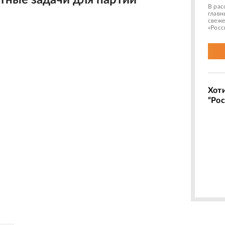
тные задачи для партии
В рас
главн
свеже
«Росс
Хот
“Рос