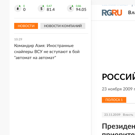
СВЕЖИЙ НОМЕР
Р
0
0.47
0.86
10:32
0
81.4
94.05
Вл
Профсоюз строителей рассказал о
давлении Европы на уральский
бизнес
НОВОСТИ
НОВОСТИ КОМПАНИЙ
10:29
Командир Азия: Иностранные
снайперы ВСУ не вступают в бой
"автомат на автомат"
РОССИЙ
23 ноября 2009 
ПОЛОСА
1
23.11.2009
Власть
Президен