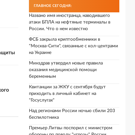
ГЛАВНОЕ СЕГОДНЯ:
Названо имя иностранца, наводившего
атаки БПЛА на нефтяные терминалы в
России. Что о нем известно
ФСБ закрыла криптообменники в
"Москва-Сити", связанные с кол-центрами
защиты
на Украине
Минздрав утвердил новые правила
оказания медицинской помощи
беременным
Квитанции за ЖКУ с сентября будут
кого
приходить в личный кабинет на
"Госуслугах"
Над регионами России ночью сбили 203
беспилотника
Премьер Литвы поспорил с министром
обороны по поводу "угрозы" России