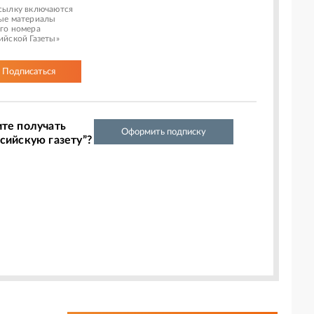
сылку включаются
ые материалы
го номера
ийской Газеты»
Подписаться
ите получать
Оформить подписку
сийскую газету”?