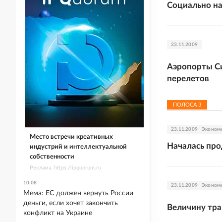
Социально на
23.11.2009
Аэропорты Си
перелетов
ПОЛОСА
3
23.11.2009
Эконом
Место встречи креативных
Началась про
индустрий и интеллектуальной
собственности
Реклама. https://ipquorum.ru
10:08
23.11.2009
Эконом
Мема: ЕС должен вернуть России
деньги, если хочет закончить
Величину тра
конфликт на Украине