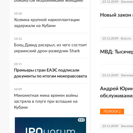
обманутой мошенниками женщине
23.11.2009
Эконом
10:20
Новый закон 
Хозяина крупной наркоплантации
задержали на Кубани
23.11.2009
Власть
10:12
Боец Давид раскрыл, из чего состоит
украинский дрон-разведчик Shark
МВД: Тысяче
10:11
Премьеры стран ЕАЭС подписали
23.11.2009
Эконом
документы по итогам межправсовета
Андрей Юрин:
10:09
обслуживани
Минометная мина времен войны
застряла в плуге при вспашке на
Кубани
ПОЛОСА
2
23.11.2009
Эконом