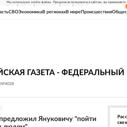
Мы используем cookie-файлы. Продолжая пользоваться сайтом, вы принимаете
Г-НЕДЕЛЯ
РОДИНА
ПРИЛОЖЕНИЯ
СОЮЗ
НОВОСТИ
асть
СВО
Экономика
В регионах
В мире
Происшествия
Общес
СКАЯ ГАЗЕТА - ФЕДЕРАЛЬНЫЙ
. №4028
Рас
редложил Януковичу "пойти
све