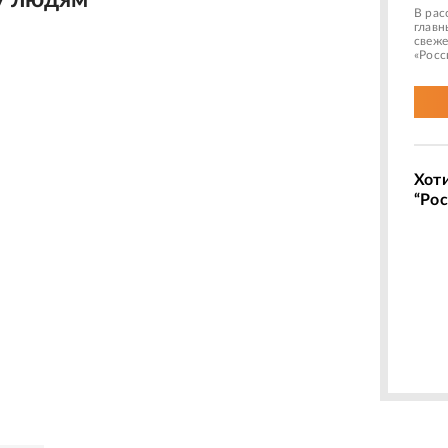
у людям"
В рас
главн
свеже
«Росс
Хот
“Рос