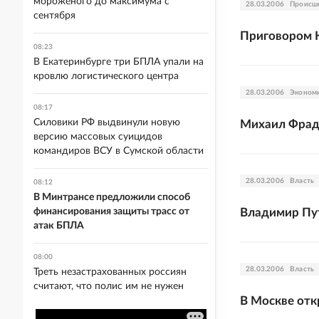
мороженого до максимума с
28.03.2006
Происш
сентября
Приговором К
08:23
В Екатеринбурге три БПЛА упали на
кровлю логистического центра
28.03.2006
Эконом
08:17
Силовики РФ выдвинули новую
Михаил Фрад
версию массовых суицидов
командиров ВСУ в Сумской области
28.03.2006
Власть
08:12
В Минтрансе предложили способ
финансирования защиты трасс от
Владимир Пут
атак БПЛА
08:00
28.03.2006
Власть
Треть незастрахованных россиян
считают, что полис им не нужен
В Москве отк