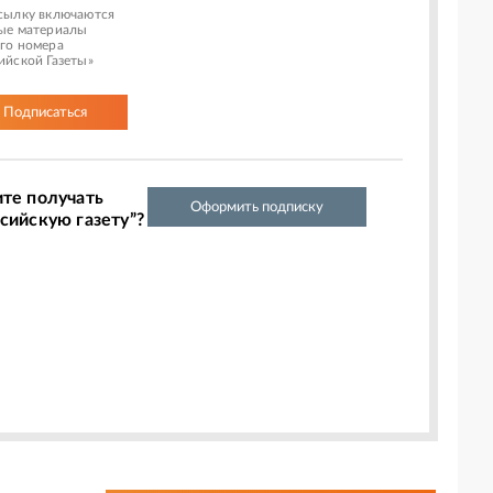
сылку включаются
ые материалы
го номера
ийской Газеты»
Подписаться
ите получать
Оформить подписку
сийскую газету”?