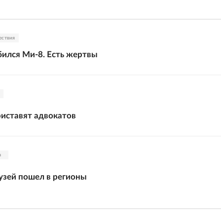
ествия
бился Ми-8. Есть жертвы
иставят адвокатов
а
узей пошел в регионы