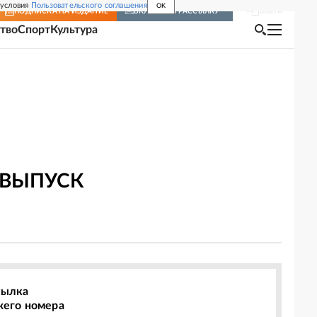
 условия
Пользовательского соглашения
OK
Войти
ПОДПИСКА
НА ИЗДАНИЕ
ВКЛЮЧИТЬ РАССЫЛКУ
тво
Спорт
Культура
 ВЫПУСК
сылка
жего номера