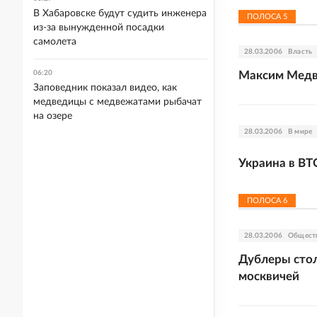
В Хабаровске будут судить инженера
ПОЛОСА
5
из-за вынужденной посадки
самолета
28.03.2006
Власть
06:20
Максим Медве
Заповедник показал видео, как
медведицы с медвежатами рыбачат
на озере
28.03.2006
В мире
Украина в ВТ
ПОЛОСА
6
28.03.2006
Общест
Дублеры стол
москвичей