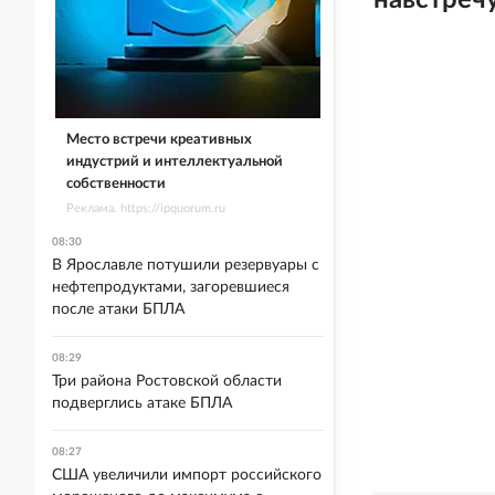
навстреч
Место встречи креативных
индустрий и интеллектуальной
собственности
Реклама. https://ipquorum.ru
08:30
В Ярославле потушили резервуары с
нефтепродуктами, загоревшиеся
после атаки БПЛА
08:29
Три района Ростовской области
подверглись атаке БПЛА
08:27
США увеличили импорт российского