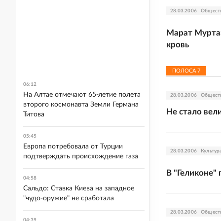
28.03.2006
Общест
Марат Муртаз
кровь
ПОЛОСА
7
06:12
На Алтае отмечают 65-летие полета
28.03.2006
Общест
второго космонавта Земли Германа
Не стало вел
Титова
05:45
Европа потребовала от Турции
28.03.2006
Культур
подтверждать происхождение газа
В "Геликоне"
04:58
Сальдо: Ставка Киева на западное
"чудо-оружие" не сработала
28.03.2006
Общест
04:39