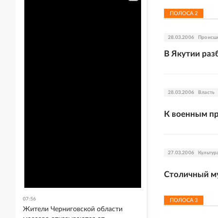
ПОЛОСА
2
28.03.2006
Происш
В Якутии раз
28.03.2006
Власть
К военным пр
27.03.2006
Культур
Столичный м
07:56
ПОЛОСА
3
Жители Черниговской области