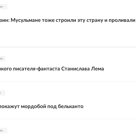
во
ин: Мусульмане тоже строили эту страну и проливали 
во
икого писателя-фантаста Станислава Лема
а
 покажут мордобой под бельканто
во