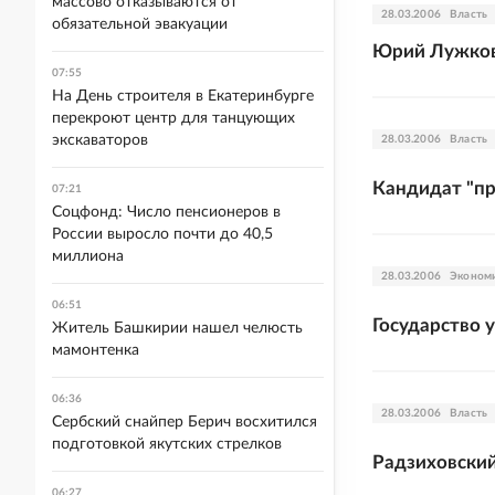
массово отказываются от
28.03.2006
Власть
обязательной эвакуации
Юрий Лужков 
07:55
На День строителя в Екатеринбурге
перекроют центр для танцующих
экскаваторов
28.03.2006
Власть
Кандидат "пр
07:21
Соцфонд: Число пенсионеров в
России выросло почти до 40,5
миллиона
28.03.2006
Эконом
06:51
Государство 
Житель Башкирии нашел челюсть
мамонтенка
06:36
28.03.2006
Власть
Сербский снайпер Берич восхитился
подготовкой якутских стрелков
Радзиховский
06:27