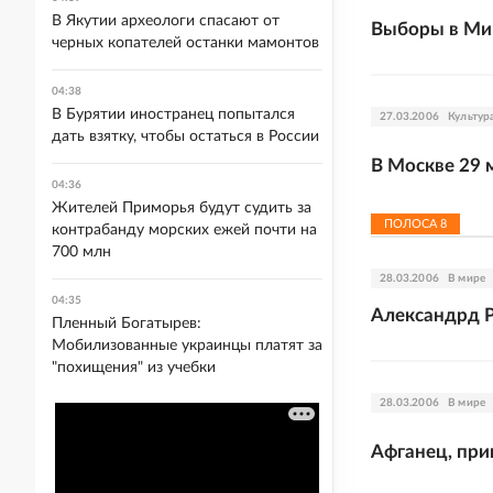
В Якутии археологи спасают от
Выборы в Мин
черных копателей останки мамонтов
04:38
В Бурятии иностранец попытался
27.03.2006
Культур
дать взятку, чтобы остаться в России
В Москве 29 
04:36
Жителей Приморья будут судить за
ПОЛОСА
8
контрабанду морских ежей почти на
700 млн
28.03.2006
В мире
04:35
Александрд Р
Пленный Богатырев:
Мобилизованные украинцы платят за
"похищения" из учебки
28.03.2006
В мире
Афганец, при