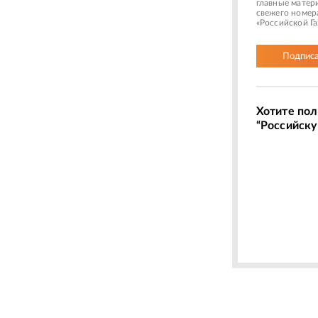
главные матер
свежего номер
«Российской Г
Подписа
Хотите пол
“Российску