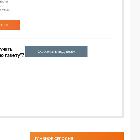
иалы
а
азеты»
ться
учать
Оформить подписку
ю газету”?
ГЛАВНОЕ СЕГОДНЯ: