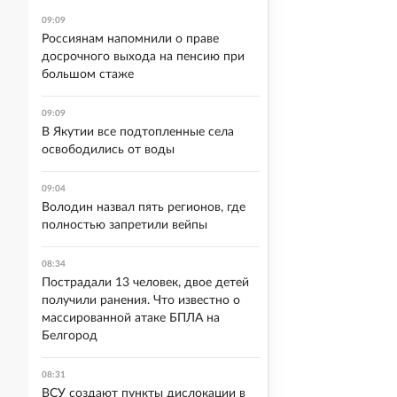
09:09
Россиянам напомнили о праве
досрочного выхода на пенсию при
большом стаже
09:09
В Якутии все подтопленные села
освободились от воды
09:04
Володин назвал пять регионов, где
полностью запретили вейпы
08:34
Пострадали 13 человек, двое детей
получили ранения. Что известно о
массированной атаке БПЛА на
Белгород
08:31
ВСУ создают пункты дислокации в