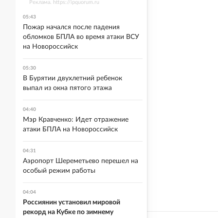
Реклама. https://ipquorum.ru
05:43
Пожар начался после падения
обломков БПЛА во время атаки ВСУ
на Новороссийск
05:30
В Бурятии двухлетний ребенок
выпал из окна пятого этажа
04:40
Мэр Кравченко: Идет отражение
атаки БПЛА на Новороссийск
04:31
Аэропорт Шереметьево перешел на
особый режим работы
04:04
Россиянин установил мировой
рекорд на Кубке по зимнему