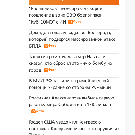
"Калашников" анонсировал скорое
появление в зоне СВО боеприпаса
"Куб-10МЭ" с ИИ
Фото
Демидов показал кадры из Белгорода,
который подвергся массированной атаке
БПЛА
Фото
Такаити промолчала, а мэр Нагасаки
сказал, кто сбросил атомную бомбу на
город
Фото
В МИД РФ заявили о прямой военной
помощи Украине со стороны Румынии
Россиянка Александрова выбила первую
ракетку мира Соболенко в 1/8 финала
Фото
Госдеп США уведомил Конгресс о
поставках Киеву американского оружия из