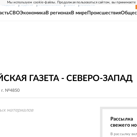
Мы используем cookie-файлы. Продолжая пользоваться сайтом, вы принимаете
Г-НЕДЕЛЯ
РОДИНА
ПРИЛОЖЕНИЯ
СОЮЗ
НОВОСТИ
асть
СВО
Экономика
В регионах
В мире
Происшествия
Общес
СКАЯ ГАЗЕТА - СЕВЕРО-ЗАПАД
 г. №4850
ых материалов
Рассылка
свежего н
В рассылку вк