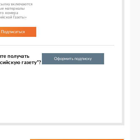
сылку включаются
ые материалы
го номера
ийской Газеты»
Подписаться
ите получать
Оформить подписку
сийскую газету”?