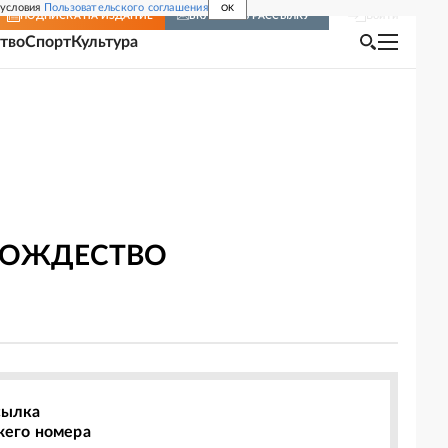
 условия
Пользовательского соглашения
OK
Войти
ПОДПИСКА
НА ИЗДАНИЕ
ВКЛЮЧИТЬ РАССЫЛКУ
тво
Спорт
Культура
 РОЖДЕСТВО
сылка
жего номера