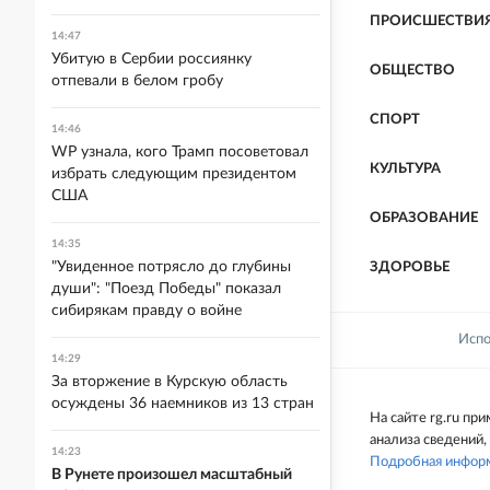
ПРОИСШЕСТВИ
14:47
Убитую в Сербии россиянку
ОБЩЕСТВО
отпевали в белом гробу
СПОРТ
14:46
WP узнала, кого Трамп посоветовал
КУЛЬТУРА
избрать следующим президентом
США
ОБРАЗОВАНИЕ
14:35
"Увиденное потрясло до глубины
ЗДОРОВЬЕ
души": "Поезд Победы" показал
сибирякам правду о войне
Испо
14:29
За вторжение в Курскую область
осуждены 36 наемников из 13 стран
На сайте rg.ru п
анализа сведений,
14:23
Подробная инфор
В Рунете произошел масштабный