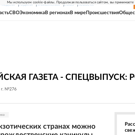
Мы используем cookie-файлы. Продолжая пользоваться сайтом, вы принимаете
Г-НЕДЕЛЯ
РОДИНА
ПРИЛОЖЕНИЯ
СОЮЗ
НОВОСТИ
асть
СВО
Экономика
В регионах
В мире
Происшествия
Общес
СКАЯ ГАЗЕТА - СПЕЦВЫПУСК:
 г. №276
ика
Рас
экзотических странах можно
све