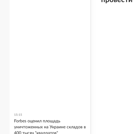
провести
15:15
Forbes оценил площадь
уничтоженных на Украине складов в
400 тысяч "квадратов"