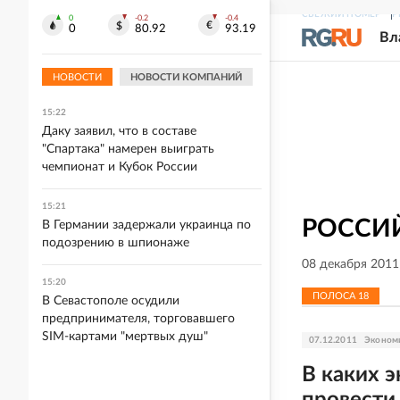
СВЕЖИЙ НОМЕР
Р
0
-0.2
-0.4
0
80.92
93.19
Вл
15:31
FIVB не будет наказывать Россию за
отказ от участия в ЧМ-2027
НОВОСТИ
НОВОСТИ КОМПАНИЙ
15:22
Даку заявил, что в составе
"Спартака" намерен выиграть
чемпионат и Кубок России
15:21
РОССИЙ
В Германии задержали украинца по
подозрению в шпионаже
08 декабря 2011
15:20
ПОЛОСА
18
В Севастополе осудили
предпринимателя, торговавшего
SIM-картами "мертвых душ"
07.12.2011
Эконом
В каких 