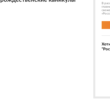
 рождественские каникулы
В рас
главн
свеже
«Росс
Хот
“Рос