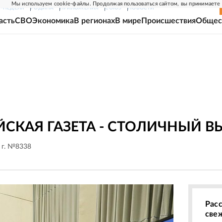
Мы используем cookie-файлы. Продолжая пользоваться сайтом, вы принимаете
Г-НЕДЕЛЯ
РОДИНА
ПРИЛОЖЕНИЯ
СОЮЗ
НОВОСТИ
асть
СВО
Экономика
В регионах
В мире
Происшествия
Общес
СКАЯ ГАЗЕТА - СТОЛИЧНЫЙ В
 г. №8338
Рас
све