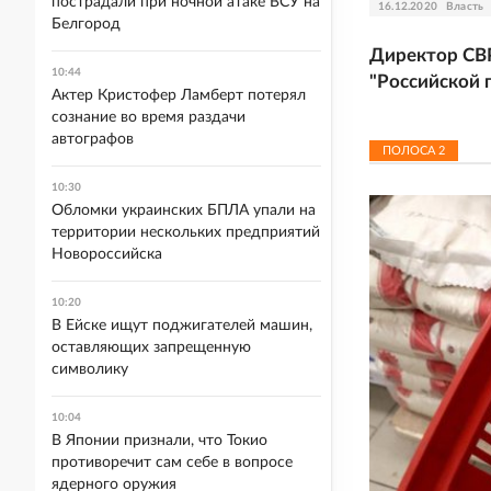
пострадали при ночной атаке ВСУ на
16.12.2020
Власть
Белгород
Директор СВ
10:44
"Российской 
Актер Кристофер Ламберт потерял
сознание во время раздачи
автографов
ПОЛОСА
2
10:30
Обломки украинских БПЛА упали на
территории нескольких предприятий
Новороссийска
10:20
В Ейске ищут поджигателей машин,
оставляющих запрещенную
символику
10:04
В Японии признали, что Токио
противоречит сам себе в вопросе
ядерного оружия