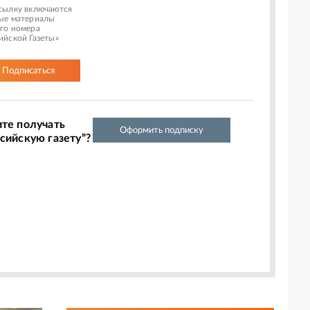
сылку включаются
ые материалы
го номера
ийской Газеты»
Подписаться
ите получать
Оформить подписку
сийскую газету”?