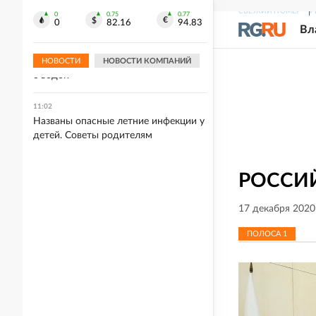
известно
СВЕЖИЙ НОМЕР
Р
0
0.75
0.77
0
82.16
94.83
Вл
11:03
В Екатеринбурге из-за аварийного
отключения продолжаются перебои
НОВОСТИ
НОВОСТИ КОМПАНИЙ
с водой
11:02
Названы опасные летние инфекции у
детей. Советы родителям
РОССИЙ
17 декабря 2020
ПОЛОСА
1