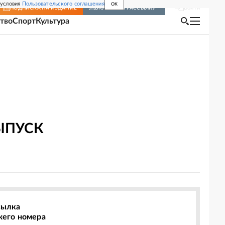
 условия
Пользовательского соглашения
OK
Войти
ПОДПИСКА
НА ИЗДАНИЕ
ВКЛЮЧИТЬ РАССЫЛКУ
тво
Спорт
Культура
ЫПУСК
сылка
жего номера