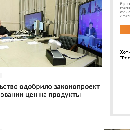
В рас
главн
свеже
«Росс
Хот
“Рос
ьство одобрило законопроект
ровании цен на продукты