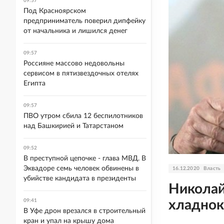
09:57
Под Красноярском
предприниматель поверил дипфейку
от начальника и лишился денег
09:57
Россияне массово недовольны
сервисом в пятизвездочных отелях
Египта
09:57
ПВО утром сбила 12 беспилотников
над Башкирией и Татарстаном
09:52
В преступной цепочке - глава МВД. В
Эквадоре семь человек обвинены в
16.12.2020
Власть
убийстве кандидата в президенты
Николай
хладнок
09:41
В Уфе дрон врезался в строительный
кран и упал на крышу дома