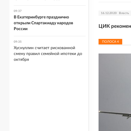
09:37
16.12.2020
Власть
В Екатеринбурге празднично
открыли Спартакиаду народов
ЦИК рекоменд
России
ПОЛОСА
4
09:35
Хуснуллин считает рискованной
смену правил семейной ипотеки до
октября